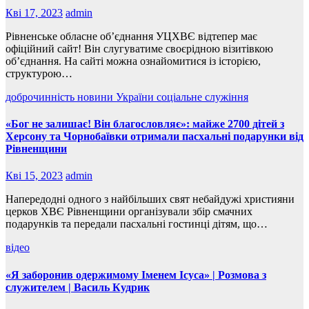
Кві 17, 2023
admin
Рівненське обласне об’єднання УЦХВЄ відтепер має
офіційний сайт! Він слугуватиме своєрідною візитівкою
об’єднання. На сайті можна ознайомитися із історією,
структурою…
доброчинність
новини України
соціальне служіння
«Бог не залишає! Він благословляє»: майже 2700 дітей з
Херсону та Чорнобаївки отримали пасхальні подарунки від
Рівненщини
Кві 15, 2023
admin
Напередодні одного з найбільших свят небайдужі християни
церков ХВЄ Рівненщини організували збір смачних
подарунків та передали пасхальні гостинці дітям, що…
відео
«Я заборонив одержимому Іменем Ісуса» | Розмова з
служителем | Василь Кудрик