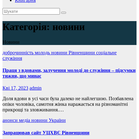
Книгарня
Категорія:
новини
Новини
доброчинність
молодь
новини Рівненщини
соціальне
служіння
Праця з вдовами, залучення молоді до служіння – підсумки
тижня, що минає
Кві 17, 2023
admin
Доля вдови в усі часи була далеко не найлегшою. Позбавлена
опіки чоловіка, самотня жінка наражається на різноманітні
прикрощі та зловживання.…
анонси
медіа
новини України
Запрацював сайт УЦХВЄ Рівненщини