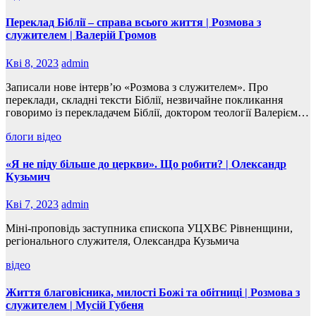
Переклад Біблії – справа всього життя | Розмова з
служителем | Валерій Громов
Кві 8, 2023
admin
Записали нове інтерв’ю «Розмова з служителем». Про
переклади, складні тексти Біблії, незвичайне покликання
говоримо із перекладачем Біблії, доктором теології Валерієм…
блоги
відео
«Я не піду більше до церкви». Що робити? | Олександр
Кузьмич
Кві 7, 2023
admin
Міні-проповідь заступника єпископа УЦХВЄ Рівненщини,
регіонального служителя, Олександра Кузьмича
відео
Життя благовісника, милості Божі та обітниці | Розмова з
служителем | Мусій Губеня