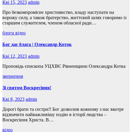
Кві 15, 2023
admin
Про безкомпромісне християнство, владу наступати на
ворожу силу, а також братерство, життєвий шлях говоримо із
старшим служителем, членом обласної ради…
блоги
відео
Бог дає блага | Олександр Коток
Кві 12, 2023
admin
Проповідь єпископа УЦХВЄ Рівненщини Олександра Котка
звернення
Зі святом Воскресіння!
Кві 8, 2023
admin
Дорогі брати та сестри!! Бог дозволив кожному з нас вкотре
відзначити найважливішу подію в історії людства –
Воскресіння Христа. В…
відео