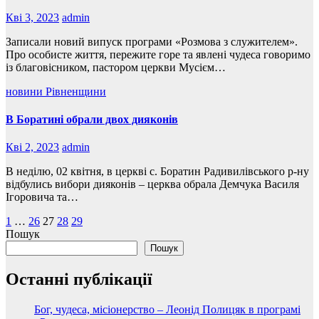
Кві 3, 2023
admin
Записали новий випуск програми «Розмова з служителем».
Про особисте життя, пережите горе та явлені чудеса говоримо
із благовісником, пастором церкви Мусієм…
новини Рівненщини
В Боратині обрали двох дияконів
Кві 2, 2023
admin
В неділю, 02 квітня, в церкві с. Боратин Радивилівського р-ну
відбулись вибори дияконів – церква обрала Демчука Василя
Ігоровича та…
Пагінація
1
…
26
27
28
29
Пошук
записів
Пошук
Останні публікації
Бог, чудеса, місіонерство – Леонід Полицяк в програмі