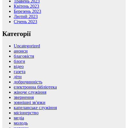
Травень 2023
Квітень 2023
Березень 2023
Лютий 2023
Січень 2023
Категорії
Uncategorized
анонси
благовістя
блоги
відео
газета
діти
доброчинність
електронна бібліотека
жіноче служіння
звернення
зовнішні зв'язки
капеланське служіння
місіонерство
медіа
молодь