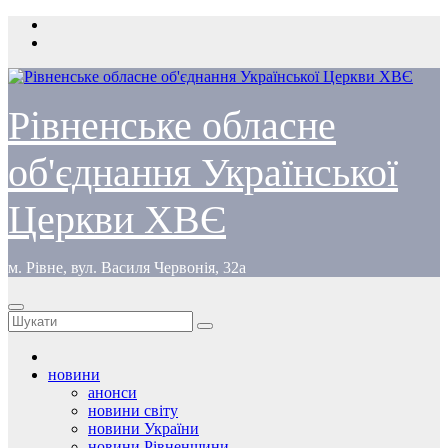
Перейти
до
вмісту
Рівненське обласне
об'єднання Української
Церкви ХВЄ
м. Рівне, вул. Василя Червонія, 32а
новини
анонси
новини світу
новини України
новини Рівненщини