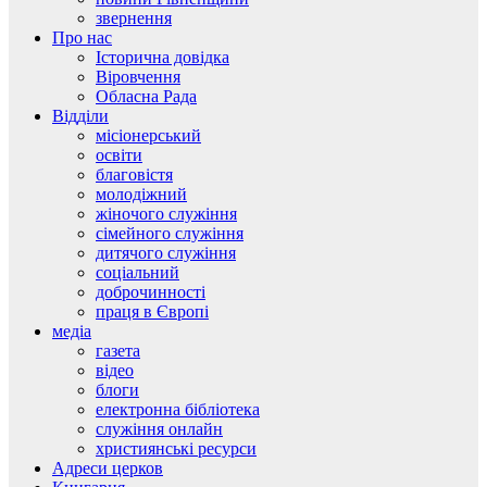
звернення
Про нас
Історична довідка
Віровчення
Обласна Рада
Відділи
місіонерський
освіти
благовістя
молодіжний
жіночого служіння
сімейного служіння
дитячого служіння
соціальний
доброчинності
праця в Європі
медіа
газета
відео
блоги
електронна бібліотека
служіння онлайн
християнські ресурси
Адреси церков