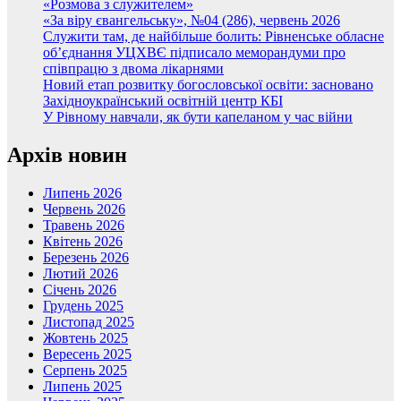
«Розмова з служителем»
«За віру євангельську», №04 (286), червень 2026
Служити там, де найбільше болить: Рівненське обласне
об’єднання УЦХВЄ підписало меморандуми про
співпрацю з двома лікарнями
Новий етап розвитку богословської освіти: засновано
Західноукраїнський освітній центр КБІ
У Рівному навчали, як бути капеланом у час війни
Архів новин
Липень 2026
Червень 2026
Травень 2026
Квітень 2026
Березень 2026
Лютий 2026
Січень 2026
Грудень 2025
Листопад 2025
Жовтень 2025
Вересень 2025
Серпень 2025
Липень 2025