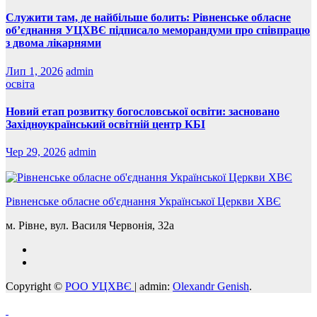
Служити там, де найбільше болить: Рівненське обласне
об’єднання УЦХВЄ підписало меморандуми про співпрацю
з двома лікарнями
Лип 1, 2026
admin
освіта
Новий етап розвитку богословської освіти: засновано
Західноукраїнський освітній центр КБІ
Чер 29, 2026
admin
Рівненське обласне об'єднання Української Церкви ХВЄ
м. Рівне, вул. Василя Червонія, 32а
Copyright ©
РОО УЦХВЄ
|
admin:
Olexandr Genish
.