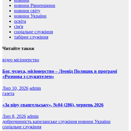
новини
новини Рівненщини
новини світу
новини України
освіта
сім'я
соціальне служіння
табірне служіння
Читайте також
відео
місіонерство
Бог, чудеса, місіонерство – Леонід Полицяк в програмі
«Розмова з служителем»
Лип 10, 2026
admin
газета
«За віру євангельську», №04 (286), червень 2026
Лип 8, 2026
admin
доброчинність
капеланське служіння
новини України
соціальне служіння