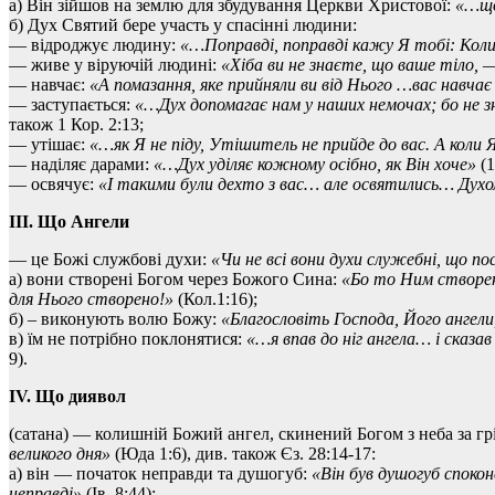
а) Він зійшов на землю для збудування Церкви Христової:
«…що
б) Дух Святий бере участь у спасінні людини:
— відроджує людину:
«…Поправді, поправді кажу Я тобі: Коли
— живе у віруючій людині:
«Хіба ви не знаєте, що ваше тіло, —
— навчає:
«А помазання, яке прийняли ви від Нього …вас навча
— заступається:
«…Дух допомагає нам у наших немочах; бо не 
також 1 Кор. 2:13;
— утішає:
«…як Я не піду, Утішитель не прийде до вас. А коли 
— наділяє дарами:
«…Дух уділяє кожному осібно, як Він хоче»
(1
— освячує:
«І такими були дехто з вас… але освятились… Дух
ІІІ. Що Ангели
— це Божі службові духи:
«Чи не всі вони духи служебні, що п
а) вони створені Богом через Божого Сина:
«Бо то Ним створено
для Нього створено!»
(Кол.1:16);
б) – виконують волю Божу:
«Благословіть Господа, Його ангели
в) їм не потрібно поклонятися:
«…я впав до ніг ангела… і сказав 
9).
IV. Що диявол
(сатана) — колишній Божий ангел, скинений Богом з неба за гр
великого дня»
(Юда 1:6), див. також Єз. 28:14-17:
а) він — початок неправди та душогуб:
«Він був душогуб споконв
неправді»
(Ів. 8:44);