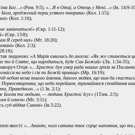
сіма Бог…»
(Рим. 9:5),
«…Я в Отці, а Отець у Мені…»
(Ів. 14:9-10
о Бога, вроджений перш усякого творива»
(Кол. 1:15);
млі»
(Кол. 1:16);
 не закінчаться!»
(Євр. 1:11-12);
й»
(Євр. 13:8);
там Я серед них»
(Мт. 18:20);
ховані»
(Кол. 2:3);
28:18);
, став людиною:
«А Марія озвалась до ангела: «Як же станеться це,
 те то й Святе, що народиться, буде Син Божий»
(Лк. 1:34-35);
 праворуч Отця:
«…Христос був умер ради наших гріхів за Писанням,
ознісся на небо і сів по Божій правиці»
(Мр. 16:19);
Бо під небом нема іншого ймення, даного людям, що ним би спастис
 Первосвященика, що небо перейшов, тримаймося сповідання н
ста, Праведного…»
(1 Ів. 2:1);
іж Богом та людьми, — людина Христос Ісус»
(1Тим. 2:5);
им й огнем»
(Мт. 3:11);
сь суд віддав Синові»
(Ів.5:22).
енні якості:
«…Ананію, чого сатана твоє серце наповнив, що ти Д