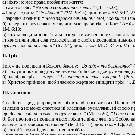
а) ніхто не має права позбавити життя:
– самого себе:
“Не чини собі жодного зла…”
(Дії 16:28),
– іншу людину:
“Не вбивай!”
(2М.20:13), див. також 5М.5:17, 27
– зародка людини:
“Мого зародка бачили очі Твої, і до книги Тво
б) перервати земне життя людини має право тільки Бог:
“Не буд
1М. 6:13;
в) кожна людина зобов’язана шанувати життя інших людей та ві
г) християни віри євангельскої згідно своїх віросповідницьки
будуть навчатися війни”
(Іс. 2:4), див. Також Мт. 5:34-36, Мт. 5
ІІ. Гріх
Гріх – це порушення Божого Закону:
“Бо гріх – то беззаконня”
(
а) гріх увійшов в людину через невір’я Богові і довіру неправді
б) наслідок гріха – смерть:
“Бо заплата за гріх – смерть!”
(Рим. 
в) Христос прийшов, щоб власною жертвою знищити гріх:
“…Ві
ІІІ. Спасіння
Спасіння – це дар прощення гріхів та вічного життя в Царстві 
а) людина не може спастися ні власними зусиллями, ні своєю пр
що дасть людина взамін за душу свою?”
(Мт.16:26),
“І нема ні 
б) Бог пропонує прощення всіх гріхів та вічне життя з Собою да
загинув, але мав життя вічне”
(Ів. 3:15-18), див. також Еф. 2:8;
в) кожній людині для спасіння потрібно