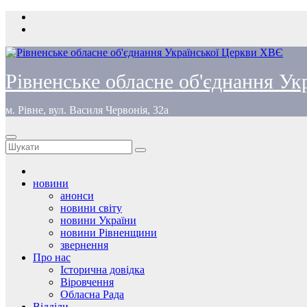
Перейти
до
вмісту
Рівненське обласне об'єднання У
м. Рівне, вул. Василя Червонія, 32а
новини
анонси
новини світу
новини України
новини Рівненщини
звернення
Про нас
Історична довідка
Віровчення
Обласна Рада
Відділи