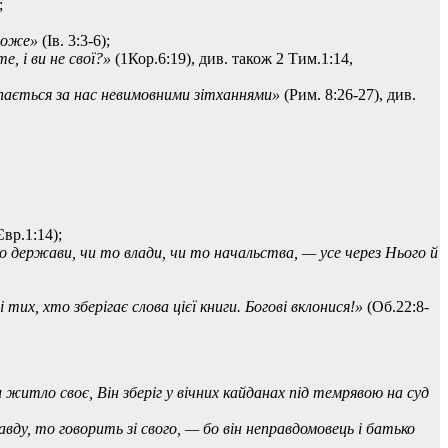
;
 Боже»
(Ів. 3:3-6);
, і ви не свої?»
(1Кор.6:19), див. також 2 Тим.1:14,
пається за нас невимовними зітханнями»
(Рим. 8:26-27), див.
Євр.1:14);
то держави, чи то влади, чи то начальства, — усе через Нього й
і тих, хто зберігає слова цієї книги. Богові вклонися!»
(Об.22:8-
и житло своє, Він зберіг у вічних кайданах під темрявою на суд
равду, то говорить зі свого, — бо він неправдомовець і батько