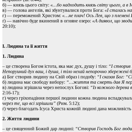
б) — князь цього світу:
«…бо надходить князь світу цього, а в М
в) — голова ангелів, які збунтувалися проти Бога:
«І сталась на
г) — переможений Христом:
«…не плач! Ось Лев, що з племені
ґ) — навічно буде вкинений в огняне озеро:
«А диявол, що зводив
20:10);
I. Людина та її життя
1. Людина
– це створена Богом істота, яка має дух, душу і тіло:
“І створив 
Непоруиний дух ваш, і душа, і тіло нехай непорочно збережені 
а) Бог створив людину на Свій образ і подобу:
“І сказав Бог: 
б) людина має свободу вибору:
“…життя та смерть дав Я пере
в) людина згрішила через непослух Богові:
“Із кожного дерева в
2:16-17);
г) через гріхопадіння першої людини кожна людина вспадкувала
через те, що всі згрішили”
(Рим. 5:12);
ґ) через благодать Ісуса Христа кожній людині дана можливіст
2. Життя людини
– це священний Божий дар людині:
“Створив Господь Бог людин