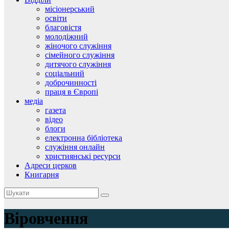
місіонерський
освіти
благовістя
молодіжний
жіночого служіння
сімейного служіння
дитячого служіння
соціальний
доброчинності
праця в Європі
медіа
газета
відео
блоги
електронна бібліотека
служіння онлайн
християнські ресурси
Адреси церков
Книгарня
Віровчення