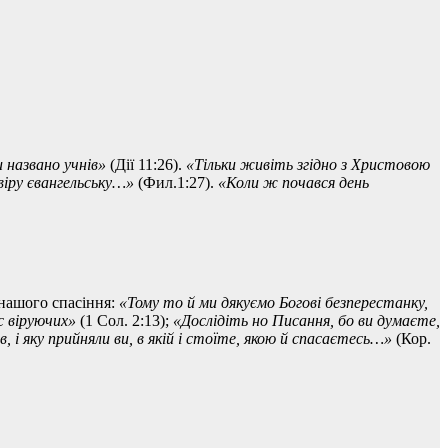
 названо учнів»
(Дії 11:26).
«Тільки живіть згідно з Христовою
 віру євангельську…»
(Фил.1:27).
«Коли ж почався день
 нашого спасіння:
«Тому то й ми дякуємо Богові безперестанку,
с віруючих»
(1 Сол. 2:13);
«Дослідіть но Писання, бо ви думаєте,
 і яку прийняли ви, в якій і стоїте, якою й спасаєтесь…»
(Кор.