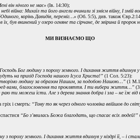
ені він нічого не має»
(Ів. 14:30);
 небі війна: Михаїл та його ангели вчинили зі змієм війну, І змій 
 Юдиного, корінь Давидів, переміг…»
(Об. 5:5), див. також Євр.2:14
 їх, був вкинений у озеро огняне та сірчане, де звірина й пророк н
МИ ВИЗНАЄМО ЩО
Господь Бог людину з пороху земного. І дихання життя вдихнув у
будуть на прихід Господа нашого Ісуса Христа!”
(1 Сол. 5:23):
“Створімо людину за образом Нашим, за подобою Нашою…”
(1 М.1
д вами, благословення та прокляття. І ти вибери життя…”
(3
 раю ти можеш їсти. Але з дерева знання добра і зла – не їж від 
 гріх і смерть:
“Тому то як через одного чоловіка ввійшов до світ
ь спастися
“Бо з’явилась Божа благодать, що спасає всіх людей!”
у з пороху земного. І дихання життя вдихнув у ніздрі її, – і с