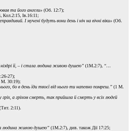
воював та його ангели»
(Об. 12:7);
, Кол.2:15, Ів.16:11;
еправдивий. І мучені будуть вони день і ніч на вічні віки»
(Об.
 ніздрі її, – і стала людина живою душею”
(1М.2:7),
“…
:26-27);
 М. 30:19);
нього, бо в день їди твоєї від нього ти напевно помреш.”
(1 М.
у гріх, а гріхом смерть, так прийшла й смерть у всіх людей
(Тит. 2:11).
тала людина живою душею”
(1М.2:7), див. також Дії 17:25;