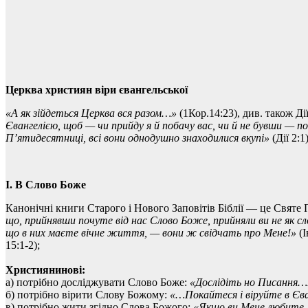
Церква християн віри євангельської
«А як зійдеться Церква вся разом…»
(1Кор.14:23), див. також Дії
Євангелією, щоб — чи прийду я й побачу вас, чи й не бувши — по
П’ятидесятниці, всі вони однодушно знаходилися вкупі»
(Дії 2:1)
І. В Слово Боже
Канонічні книги Старого і Нового Заповітів Біблії — це Святе 
що, прийнявши почуте від нас Слово Боже, прийняли ви не як сл
що в них маєте вічне життя, — вони ж свідчать про Мене!»
(І
15:1-2);
Християнинові:
а) потрібно досліджувати Слово Боже:
«Дослідіть но Писання…
б) потрібно вірити Слову Божому:
«…Покайтеся і віруйте в Єв
в) потрібно жити згідно Слова Божого:
«Якщо ви Мене любите, 