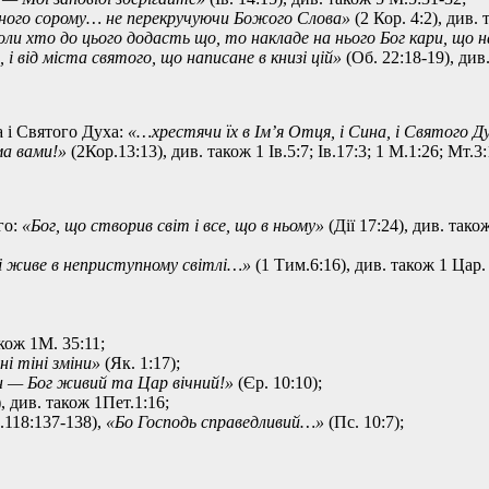
ного сорому… не перекручуючи Божого Слова»
(2 Кор. 4:2), див. 
и хто до цього додасть що, то накладе на нього Бог кари, що напи
і від міста святого, що написане в книзі цій»
(Об. 22:18-19), див.
 і Святого Духа:
«…хрестячи їх в Ім’я Отця, і Сина, і Святого 
ма вами!»
(2Кор.13:13), див. також 1 Ів.5:7; Ів.17:3; 1 М.1:26; Мт.3:
го:
«Бог, що створив світ і все, що в ньому»
(Дії 17:24), див. тако
і живе в неприступному світлі…»
(1 Тим.6:16), див. також 1 Цар. 
акож 1М. 35:11;
ні тіні зміни»
(Як. 1:17);
н — Бог живий та Цар вічний!»
(Єр. 10:10);
1), див. також 1Пет.1:16;
.118:137-138),
«Бо Господь справедливий…»
(Пс. 10:7);