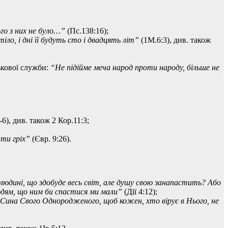
ого з них не було…”
(Пс.138:16);
іло, і дні її будуть сто і двадцять літ”
(1М.6:3), див. також
ькової служби:
“Не підійме меча народ проти народу, більше не
6), див. також 2 Кор.11:3;
ити гріх”
(Євр. 9:26).
юдині, що здобуде весь світ, але душу свою занапастить? Або
 людям, що ним би спастися ми мали”
(Дії 4:12);
в Сина Свого Однородженого, щоб кожен, хто вірує в Нього, не