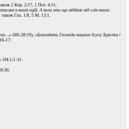
також 2 Кор. 2:17, 1 Пет. 4:11;
сані в книзі оцій. А коли хто що відійме від слів книги
 також Гал. 1:8, 5 М. 13:1.
Духа…»
(Мт.28:19),
«Благодать Господа нашого Ісуса Христа і
16-17;
ж 1М.1:1-31:
8:30;