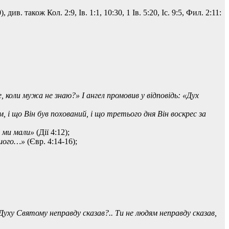
), див. також Кол. 2:9, Ів. 1:1, 10:30, 1 Ів. 5:20, Іс. 9:5, Фил. 2:11:
 коли мужа не знаю?» І ангел промовив у відповідь: «Дух
 і що Він був похований, і що третього дня Він воскрес за
ь ми мали»
(Дії 4:12);
ашого…»
(Євр. 4:14-16);
уху Святому неправду сказав?.. Ти не людям неправду сказав,