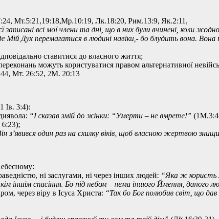
:24, Мт.5:21,19:18,Мр.10:19, Лк.18:20, Рим.13:9, Як.2:11,
єї записані всі мої члени та дні, що в них були вчинені, коли жодн
е Мій Дух перемагатися в людині навіки,- бо блудить вона. Вона т
дповідально ставитися до власного життя;
х переконань можуть користуватися правом альтернативної невійс
:44, Мт. 26:52, 2М. 20:13
1 Ів. 3:4):
 диявола:
“І сказав змій до жінки: “Умерти – не вмрете!”
(1М.3:4-
6:23);
н з’явився один раз на схилку віків, щоб власною жертвою знищ
Небесному:
аведністю, ні заслугами, ні через інших людей:
“Яка ж користь л
в кім іншім спасіння. Бо під небом – нема іншого Ймення, даного
ром, через віру в Ісуса Христа:
“Так бо Бог полюбив світ, що да