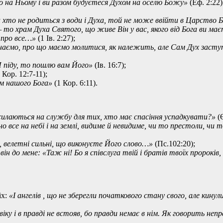
 на Ньому і ви разом будуєтеся Духом на оселю Божу»
(Еф. 2:22)
 хто не родиться з води і Духа, той не може ввійти в Царство
 то храм Духа Святого, що живе Він у вас, якого від Бога ви маєте
є про все…»
(1 Ів. 2:27);
знаємо, про що маємо молитися, як належить, але Сам Дух засту
Я піду, то пошлю вам Його»
(Ів. 16:7);
 Кор. 12:7-11);
ом нашого Бога»
(1 Кор. 6:11).
осилаються на службу для тих, хто має спасіння успадкувати?»
(
 все на небі і на землі, видиме й невидиме, чи то престоли, чи 
, велетні сильні, що виконуєте Його слово…»
(Пс.102:20);
він до мене: «Таж ні! Бо я співслуга твій і братів твоїх пророків, 
іх:
«І ангелів , що не зберегли початкового стану свого, але кинул
іку і в правді не встояв, бо правди немає в нім. Як говорить неп