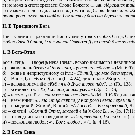
г) не можна спотворювати Слова Божого:
«…ми відреклися тай
ґ) не можна нічого додавати і віднімати від Слова Божого:
«…Кол
пророцтва цього, то відійме Бог частку його від дерева життя, 
II. В Триєдиного Бога
Він – Єдиний Правдивий Бог, сущий у трьох особах Отця, Сина
любов Бога й Отця, і спільність Святого Духа нехай буде зо всі
1. В Бога-Отця
Бог-Отець — Творець неба і землі, всього видимого і невидимо
а) – живе на небесах:
«Отче наш, що єси на небесах!»
(Мт. 6:9);
б) – живе в неприступному світлі:
«Єдиний, що має безсмертя, 
в) – Він є Дух:
«Бог є Дух…»
(Ів. 4:24), див. також 2Кор.3:17;
г) – всюдиприсутній:
«Куди я від Духа твого піду?…»
(Пс. 138);
ґ) – всезнаючий:
«Ти, Господи, знаєш усе…»
(Єр. 15:15);
д) – всемогутній
«…та можливе все Богові»
(Мт. 19:26); див. т
е) – незмінний:
«…від Отця світла, у Котрого немає переміни і 
є) – правдивий, Живий, Вічний:
«А Господь—Бог правдивий, Ві
ж) – святий:
«Святий Отче, заховай в Ім’я Своє їх…»
, (Ів. 17:1
з) – праведний та справедливий:
«Ти праведний, Господи…»
(Пс
и) – досконала любов:
«…Бог є любов…»
(1 Ів. 4:16).
2. В Бога-Сина