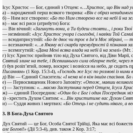
Ісус Христос — Бог, єдиний з Отцем:
«…Христос, що Він над у
а) – народжений перш всякого творива:
«Він є образ невидимог
б) – Ним все створено:
«Бо то Ним створено все на небі й на зе
в) – має всі риси (атрибути) Бога:
— Він вічний:
«Загинуть вони, а Ти будеш стояти.., і роки Твої
— незмінний:
«Ісус Христос учора і сьогодні, і навіки Той Сами
— всюдиприсутній:
«Бо де двоє чи троє в Ім’я Моє зібрані, — 
— всезнаючий:
«…в Якому всі скарби премудрості й пізнання за
— всемогутній:
«Дана Мені всяка влада на небі й на землі»
(Мт. 
г) Ісус Христос прийняв тіло від Духа Святого, від Діви Марії
Святий злине на тебе, і Всевишнього сила обгорне тебе, через
ґ) був розіп’ятий, помер, воскрес і вознісся на небо, де сидить
Писанням»
(1 Кор. 15:3-4),
«Господь же Ісус по розмові із ними в
д) Він — Єдиний Спаситель:
«І нема ні в кім іншім спасіння. 
е) — Первосвященик Нового Заповіту:
«Отож, мавши великого
є) — Заступник:
«…маємо Заступника перед Отцем, Ісуса Хри
ж) — єдиний Посередник:
«Один бо є Бог і один Посередник м
з) –хрестить Духом Святим:
«…Він христитиме вас Духом Свят
и) — Суддя живих і мертвих:
«Бо Отець і не судить нікого, а ве
3. В Бога-Духа Святого
Дух Святий — це Бог, Особа Святої Трійці, Яка має всі божеств
але Богові!»
(Дії 5:3-4), див. також 2 Кор. 3:17;