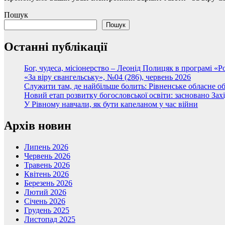
Пошук
Пошук
Останні публікації
Бог, чудеса, місіонерство – Леонід Полицяк в програмі «
«За віру євангельську», №04 (286), червень 2026
Служити там, де найбільше болить: Рівненське обласне
Новий етап розвитку богословської освіти: засновано Зах
У Рівному навчали, як бути капеланом у час війни
Архів новин
Липень 2026
Червень 2026
Травень 2026
Квітень 2026
Березень 2026
Лютий 2026
Січень 2026
Грудень 2025
Листопад 2025