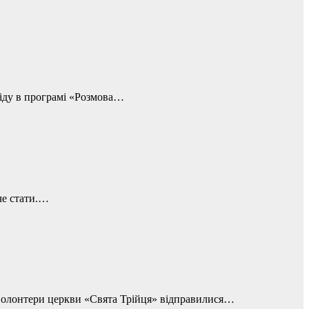
віду в програмі «Розмова…
че стати.…
 волонтери церкви «Свята Трійця» відправилися…