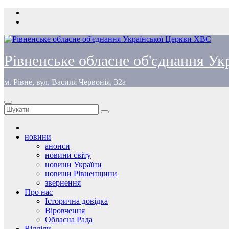
Перейти
до
вмісту
Рівненське обласне об'єднання У
м. Рівне, вул. Василя Червонія, 32а
новини
анонси
новини світу
новини України
новини Рівненщини
звернення
Про нас
Історична довідка
Віровчення
Обласна Рада
Відділи