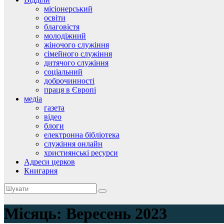
місіонерський
освіти
благовістя
молодіжний
жіночого служіння
сімейного служіння
дитячого служіння
соціальний
доброчинності
праця в Європі
медіа
газета
відео
блоги
електронна бібліотека
служіння онлайн
християнські ресурси
Адреси церков
Книгарня
Місяць:
Вересень 2023