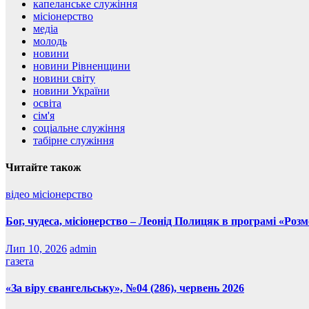
капеланське служіння
місіонерство
медіа
молодь
новини
новини Рівненщини
новини світу
новини України
освіта
сім'я
соціальне служіння
табірне служіння
Читайте також
відео
місіонерство
Бог, чудеса, місіонерство – Леонід Полицяк в програмі «Роз
Лип 10, 2026
admin
газета
«За віру євангельську», №04 (286), червень 2026