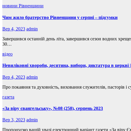
новини Рівненщини
Чим жило братерство Рівненщини у серпні – підсумки
Вер 4, 2023
admin
Завершився останній день літа, завершився сезон водних хрещ
30…
відео
Невиліковні хвороби, десятина, вибори, диктатура в церкві
Вер 4, 2023
admin
Про покаяння та духовність, виховання служителів, пасторів і
газета
«За віру євангельську», №08 (258), серпень 2023
Вер 3, 2023
admin
Пропонуємо вашій увазі електронний варіант газети «За віру