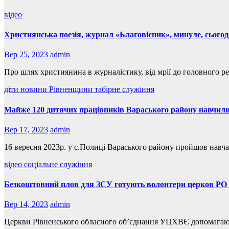
відео
Християнська поезія, журнал «Благовісник», минуле, сього
Вер 25, 2023
admin
Про шлях християнина в журналістику, від мрії до головного 
діти
новини Рівненщини
табірне служіння
Майже 120 дитячих працівників Вараського району навчили
Вер 17, 2023
admin
16 вересня 2023р. у с.Полиці Вараського району пройшов навча
відео
соціальне служіння
Безкоштовний плов для ЗСУ готують волонтери церков 
Вер 14, 2023
admin
Церкви Рівненського обласного об’єднання УЦХВЄ допомагають