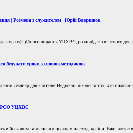
дення | Розмова з служителем | Юрій Вавринюк
редактора офіційного видання УЦХВЄ, розповідає з власного дос
ся будувати уроки за новою методикою
льний семінар для вчителів Недільної школи та тих, хто ними хо
РО РОО УЦХВЄ
 військовим та місцевим церквам на сході країни. Вже вкотре