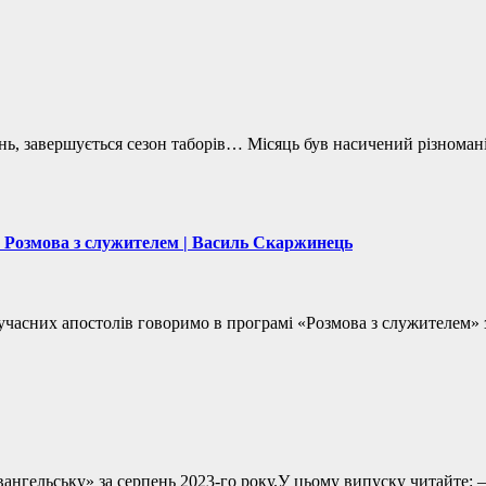
ень, завершується сезон таборів… Місяць був насичений різнома
 | Розмова з служителем | Василь Скаржинець
 сучасних апостолів говоримо в програмі «Розмова з служителем
 Євангельську» за серпень 2023-го року.У цьому випуску читай