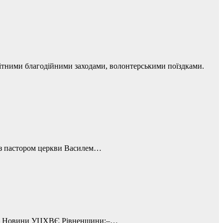
нітними благодійними заходами, волонтерськими поїздками.
» з пастором церкви Василем…
те: – Новини УЦХВЄ Рівненщини;–…