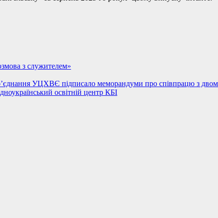
Розмова з служителем»
 об’єднання УЦХВЄ підписало меморандуми про співпрацю з двом
ідноукраїнський освітній центр КБІ