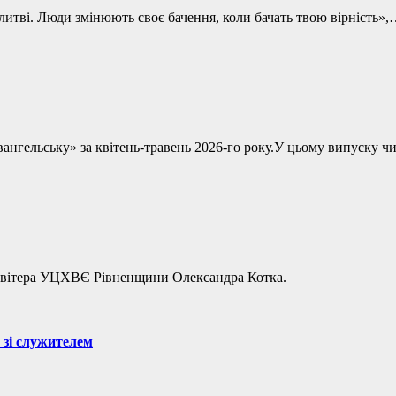
литві. Люди змінюють своє бачення, коли бачать твою вірність»
 Євангельську» за квітень-травень 2026-го року.У цьому випуск
есвітера УЦХВЄ Рівненщини Олександра Котка.
 зі служителем