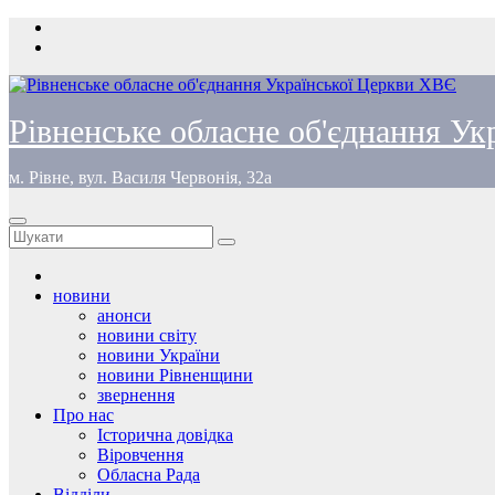
Перейти
до
вмісту
Рівненське обласне об'єднання У
м. Рівне, вул. Василя Червонія, 32а
новини
анонси
новини світу
новини України
новини Рівненщини
звернення
Про нас
Історична довідка
Віровчення
Обласна Рада
Відділи