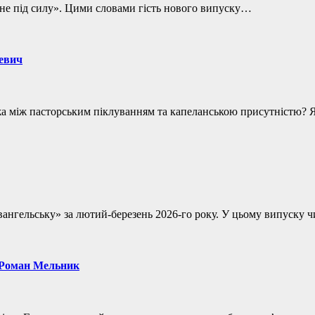
 не під силу». Цими словами гість нового випуску…
кевич
ежа між пасторським піклуванням та капеланською присутністю?
 Євангельську» за лютий-березень 2026-го року. У цьому випус
| Роман Мельник