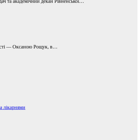
дач та академічний декан Рівненської…
ласті — Оксаною Рощук, в…
а лікарнями