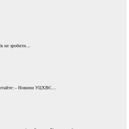
 Як не зробити…
ку читайте: – Новини УЦХВЄ…