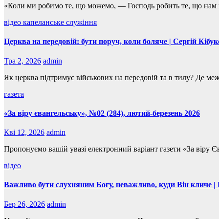
«Коли ми робимо те, що можемо, — Господь робить те, що нам
відео
капеланське служіння
Церква на передовій: бути поруч, коли боляче | Сергій Кібу
Тра 2, 2026
admin
Як церква підтримує військових на передовій та в тилу? Де м
газета
«За віру євангельську», №02 (284), лютий-березень 2026
Кві 12, 2026
admin
Пропонуємо вашій увазі електронний варіант газети «За віру
відео
Важливо бути слухняним Богу, неважливо, куди Він кличе 
Бер 26, 2026
admin