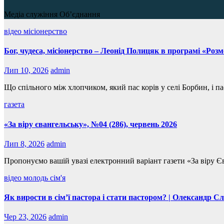
Медіа служіння Об’єднання
відео
місіонерство
Бог, чудеса, місіонерство – Леонід Полицяк в програмі «Роз
Лип 10, 2026
admin
Що спільного між хлопчиком, який пас корів у селі Борбин, і п
газета
«За віру євангельську», №04 (286), червень 2026
Лип 8, 2026
admin
Пропонуємо вашій увазі електронний варіант газети «За віру 
відео
молодь
сім'я
Як вирости в сім’ї пастора і стати пастором? | Олександр С
Чер 23, 2026
admin