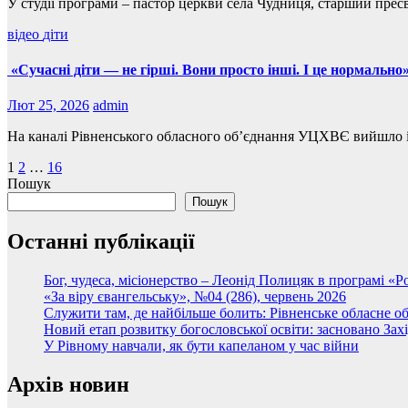
У студії програми – пастор церкви села Чудниця, старший прес
відео
діти
«Сучасні діти — не гірші. Вони просто інші. І це нормальн
Лют 25, 2026
admin
На каналі Рівненського обласного об’єднання УЦХВЄ вийшло і
Пагінація
1
2
…
16
Пошук
записів
Пошук
Останні публікації
Бог, чудеса, місіонерство – Леонід Полицяк в програмі «
«За віру євангельську», №04 (286), червень 2026
Служити там, де найбільше болить: Рівненське обласне
Новий етап розвитку богословської освіти: засновано Зах
У Рівному навчали, як бути капеланом у час війни
Архів новин