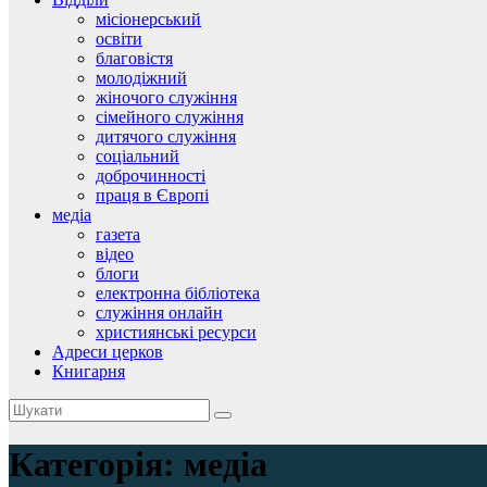
місіонерський
освіти
благовістя
молодіжний
жіночого служіння
сімейного служіння
дитячого служіння
соціальний
доброчинності
праця в Європі
медіа
газета
відео
блоги
електронна бібліотека
служіння онлайн
християнські ресурси
Адреси церков
Книгарня
Категорія:
медіа