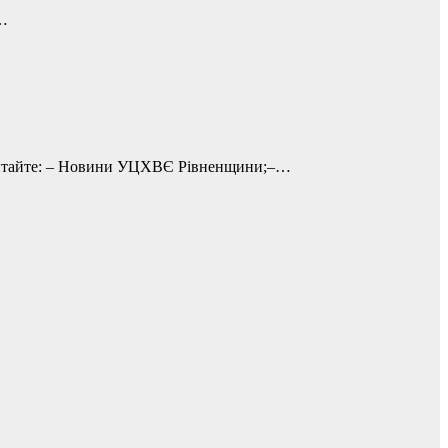
,…
у читайте: – Новини УЦХВЄ Рівненщини;–…