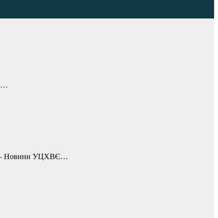
ОО…
те: – Новини УЦХВЄ…