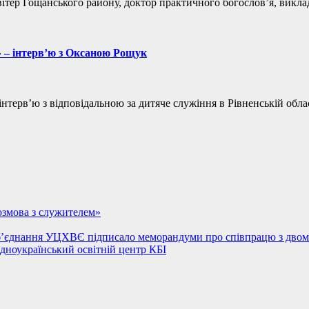
вітер Гощанського району, доктор практичного богослов’я, викла
о» – інтерв’ю з Оксаною Рощук
нтерв’ю з відповідальною за дитяче служіння в Рівненській об
Розмова з служителем»
 об’єднання УЦХВЄ підписало меморандуми про співпрацю з двом
ідноукраїнський освітній центр КБІ