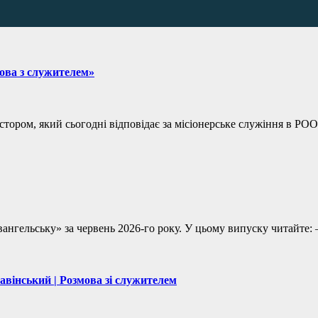
мова з служителем»
астором, який сьогодні відповідає за місіонерське служіння в Р
Євангельську» за червень 2026-го року. У цьому випуску читай
лавінський | Розмова зі служителем