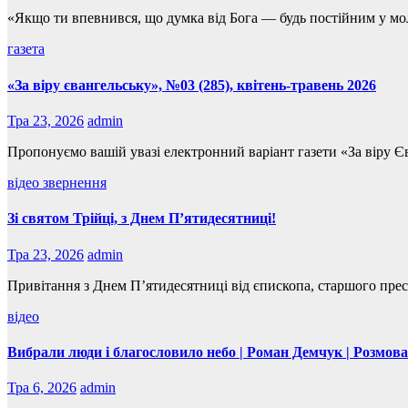
«Якщо ти впевнився, що думка від Бога — будь постійним у мо
газета
«За віру євангельську», №03 (285), квітень-травень 2026
Тра 23, 2026
admin
Пропонуємо вашій увазі електронний варіант газети «За віру
відео
звернення
Зі святом Трійці, з Днем П’ятидесятниці!
Тра 23, 2026
admin
Привітання з Днем П’ятидесятниці від єпископа, старшого пр
відео
Вибрали люди і благословило небо | Роман Демчук | Розмова
Тра 6, 2026
admin