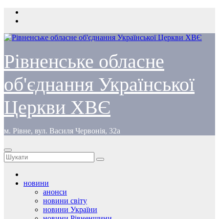
Перейти
до
вмісту
Рівненське обласне
об'єднання Української
Церкви ХВЄ
м. Рівне, вул. Василя Червонія, 32а
новини
анонси
новини світу
новини України
новини Рівненщини