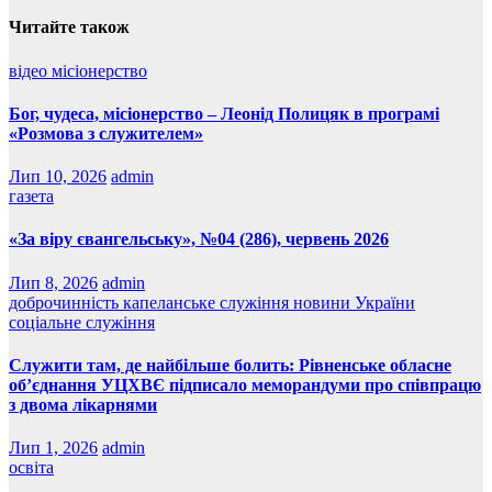
Читайте також
відео
місіонерство
Бог, чудеса, місіонерство – Леонід Полицяк в програмі
«Розмова з служителем»
Лип 10, 2026
admin
газета
«За віру євангельську», №04 (286), червень 2026
Лип 8, 2026
admin
доброчинність
капеланське служіння
новини України
соціальне служіння
Служити там, де найбільше болить: Рівненське обласне
об’єднання УЦХВЄ підписало меморандуми про співпрацю
з двома лікарнями
Лип 1, 2026
admin
освіта