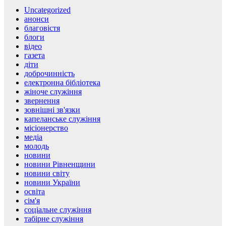
Uncategorized
анонси
благовістя
блоги
відео
газета
діти
доброчинність
електронна бібліотека
жіноче служіння
звернення
зовнішні зв'язки
капеланське служіння
місіонерство
медіа
молодь
новини
новини Рівненщини
новини світу
новини України
освіта
сім'я
соціальне служіння
табірне служіння