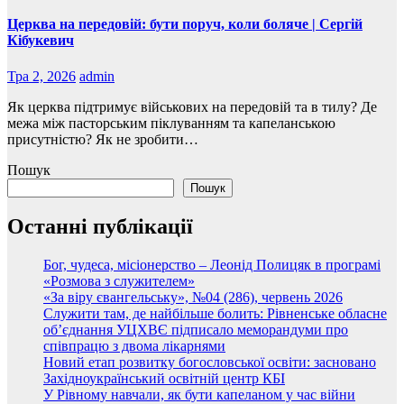
Церква на передовій: бути поруч, коли боляче | Сергій
Кібукевич
Тра 2, 2026
admin
Як церква підтримує військових на передовій та в тилу? Де
межа між пасторським піклуванням та капеланською
присутністю? Як не зробити…
Пошук
Пошук
Останні публікації
Бог, чудеса, місіонерство – Леонід Полицяк в програмі
«Розмова з служителем»
«За віру євангельську», №04 (286), червень 2026
Служити там, де найбільше болить: Рівненське обласне
об’єднання УЦХВЄ підписало меморандуми про
співпрацю з двома лікарнями
Новий етап розвитку богословської освіти: засновано
Західноукраїнський освітній центр КБІ
У Рівному навчали, як бути капеланом у час війни