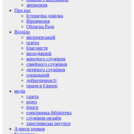
звернення
Про нас
Історична довідка
Віровчення
Обласна Рада
Відділи
місіонерський
освіти
благовістя
молодіжний
жіночого служіння
сімейного служіння
дитячого служіння
соціальний
доброчинності
праця в Європі
медіа
газета
відео
блоги
електронна бібліотека
служіння онлайн
християнські ресурси
Адреси церков