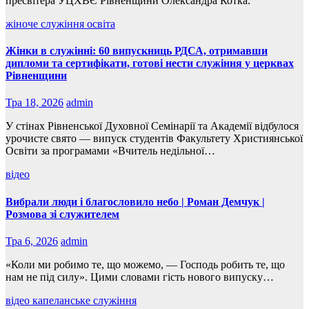
пресвітера УЦХВЄ Рівненщини Олександра Котка.
жіноче служіння
освіта
Жінки в служінні: 60 випускниць РДСА, отримавши
дипломи та сертифікати, готові нести служіння у церквах
Рівненщини
Тра 18, 2026
admin
У стінах Рівненської Духовної Семінарії та Академії відбулося
урочисте свято — випуск студентів Факультету Християнської
Освіти за програмами «Вчитель недільної…
відео
Вибрали люди і благословило небо | Роман Демчук |
Розмова зі служителем
Тра 6, 2026
admin
«Коли ми робимо те, що можемо, — Господь робить те, що
нам не під силу». Цими словами гість нового випуску…
відео
капеланське служіння