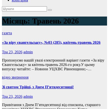
Книгарня
Місяць:
Травень 2026
газета
«За віру євангельську», №03 (285), квітень-травень 2026
Тра 23, 2026
admin
Пропонуємо вашій увазі електронний варіант газети «За віру
Євангельську» за квітень-травень 2026-го року.У цьому
випуску читайте: – Новини УЦХВЄ Рівненщини;–…
відео
звернення
Зі святом Трійці, з Днем П’ятидесятниці!
Тра 23, 2026
admin
Привітання з Днем П’ятидесятниці від єпископа, старшого