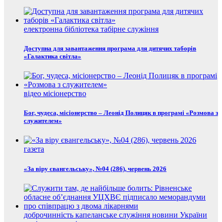
електронна бібліотека
табірне служіння
Доступна для завантаження програма для дитячих таборів
«Галактика світла»
відео
місіонерство
Бог, чудеса, місіонерство – Леонід Полицяк в програмі «Розмова з
служителем»
газета
«За віру євангельську», №04 (286), червень 2026
доброчинність
капеланське служіння
новини України