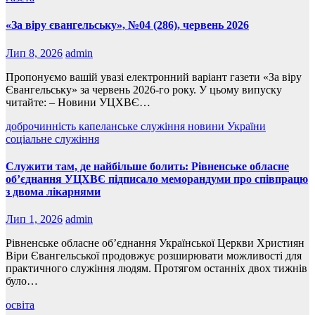
«За віру євангельську», №04 (286), червень 2026
Лип 8, 2026
admin
Пропонуємо вашій увазі електронний варіант газети «За віру
Євангельську» за червень 2026-го року. У цьому випуску
читайте: – Новини УЦХВЄ…
доброчинність
капеланське служіння
новини України
соціальне служіння
Служити там, де найбільше болить: Рівненське обласне
об’єднання УЦХВЄ підписало меморандуми про співпрацю
з двома лікарнями
Лип 1, 2026
admin
Рівненське обласне об’єднання Української Церкви Християн
Віри Євангельської продовжує розширювати можливості для
практичного служіння людям. Протягом останніх двох тижнів
було…
освіта