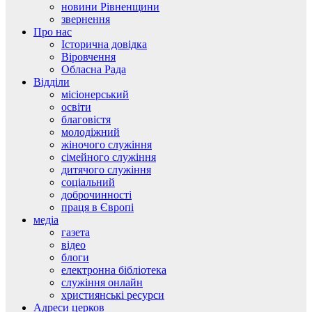
новини Рівненщини
звернення
Про нас
Історична довідка
Віровчення
Обласна Рада
Відділи
місіонерський
освіти
благовістя
молодіжний
жіночого служіння
сімейного служіння
дитячого служіння
соціальний
доброчинності
праця в Європі
медіа
газета
відео
блоги
електронна бібліотека
служіння онлайн
християнські ресурси
Адреси церков