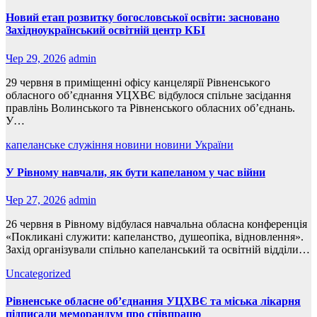
Новий етап розвитку богословської освіти: засновано
Західноукраїнський освітній центр КБІ
Чер 29, 2026
admin
29 червня в приміщенні офісу канцелярії Рівненського
обласного об’єднання УЦХВЄ відбулося спільне засідання
правлінь Волинського та Рівненського обласних об’єднань.
У…
капеланське служіння
новини
новини України
У Рівному навчали, як бути капеланом у час війни
Чер 27, 2026
admin
26 червня в Рівному відбулася навчальна обласна конференція
«Покликані служити: капеланство, душеопіка, відновлення».
Захід організували спільно капеланський та освітній відділи…
Uncategorized
Рівненське обласне об’єднання УЦХВЄ та міська лікарня
підписали меморандум про співпрацю