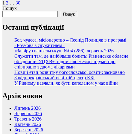
Пагінація
1
2
…
30
Пошук
записів
Пошук
Останні публікації
Бог, чудеса, місіонерство – Леонід Полицяк в програмі
«Розмова з служителем»
«За віру євангельську», №04 (286), червень 2026
Служити там, де найбільше болить: Рівненське обласне
об’єднання УЦХВЄ підписало меморандуми про
співпрацю з двома лікарнями
Новий етап розвитку богословської освіти: засновано
Західноукраїнський освітній центр КБІ
У Рівному навчали, як бути капеланом у час війни
Архів новин
Липень 2026
Червень 2026
Травень 2026
Квітень 2026
Березень 2026