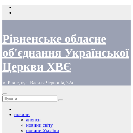
Перейти
до
вмісту
Рівненське обласне
об'єднання Української
Церкви ХВЄ
м. Рівне, вул. Василя Червонія, 32а
новини
анонси
новини світу
новини України