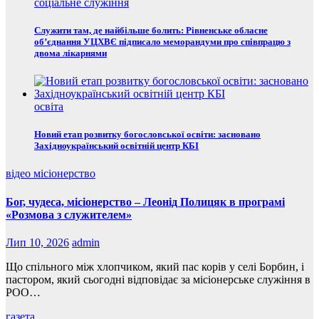
соціальне служіння
Служити там, де найбільше болить: Рівненське обласне
об’єднання УЦХВЄ підписало меморандуми про співпрацю з
двома лікарнями
освіта
Новий етап розвитку богословської освіти: засновано
Західноукраїнський освітній центр КБІ
відео
місіонерство
Бог, чудеса, місіонерство – Леонід Полицяк в програмі
«Розмова з служителем»
Лип 10, 2026
admin
Що спільного між хлопчиком, який пас корів у селі Борбин, і
пастором, який сьогодні відповідає за місіонерське служіння в
РОО…
газета