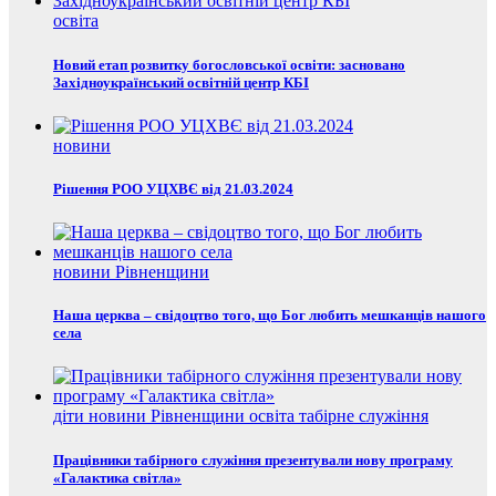
освіта
Новий етап розвитку богословської освіти: засновано
Західноукраїнський освітній центр КБІ
новини
Рішення РОО УЦХВЄ від 21.03.2024
новини Рівненщини
Наша церква – свідоцтво того, що Бог любить мешканців нашого
села
діти
новини Рівненщини
освіта
табірне служіння
Працівники табірного служіння презентували нову програму
«Галактика світла»