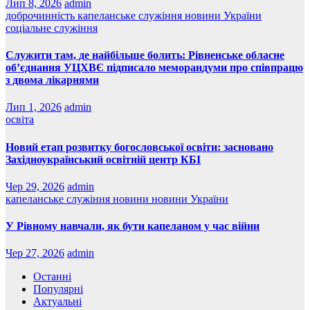
Лип 8, 2026
admin
доброчинність
капеланське служіння
новини України
соціальне служіння
Служити там, де найбільше болить: Рівненське обласне
об’єднання УЦХВЄ підписало меморандуми про співпрацю
з двома лікарнями
Лип 1, 2026
admin
освіта
Новий етап розвитку богословської освіти: засновано
Західноукраїнський освітній центр КБІ
Чер 29, 2026
admin
капеланське служіння
новини
новини України
У Рівному навчали, як бути капеланом у час війни
Чер 27, 2026
admin
Останні
Популярні
Актуальні