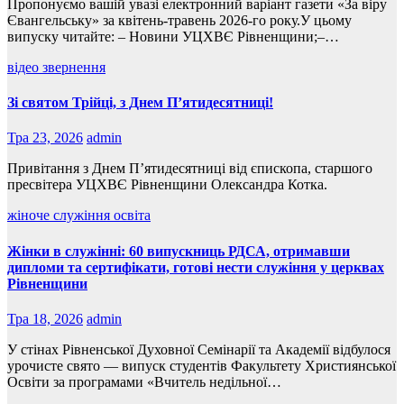
Пропонуємо вашій увазі електронний варіант газети «За віру
Євангельську» за квітень-травень 2026-го року.У цьому
випуску читайте: – Новини УЦХВЄ Рівненщини;–…
відео
звернення
Зі святом Трійці, з Днем П’ятидесятниці!
Тра 23, 2026
admin
Привітання з Днем П’ятидесятниці від єпископа, старшого
пресвітера УЦХВЄ Рівненщини Олександра Котка.
жіноче служіння
освіта
Жінки в служінні: 60 випускниць РДСА, отримавши
дипломи та сертифікати, готові нести служіння у церквах
Рівненщини
Тра 18, 2026
admin
У стінах Рівненської Духовної Семінарії та Академії відбулося
урочисте свято — випуск студентів Факультету Християнської
Освіти за програмами «Вчитель недільної…