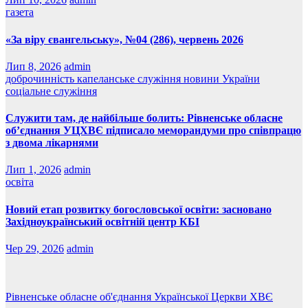
газета
«За віру євангельську», №04 (286), червень 2026
Лип 8, 2026
admin
доброчинність
капеланське служіння
новини України
соціальне служіння
Служити там, де найбільше болить: Рівненське обласне
об’єднання УЦХВЄ підписало меморандуми про співпрацю
з двома лікарнями
Лип 1, 2026
admin
освіта
Новий етап розвитку богословської освіти: засновано
Західноукраїнський освітній центр КБІ
Чер 29, 2026
admin
Рівненське обласне об'єднання Української Церкви ХВЄ