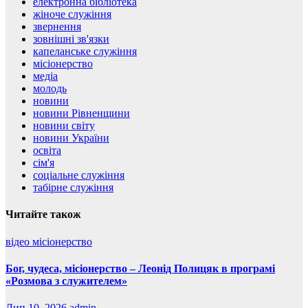
електронна бібліотека
жіноче служіння
звернення
зовнішні зв'язки
капеланське служіння
місіонерство
медіа
молодь
новини
новини Рівненщини
новини світу
новини України
освіта
сім'я
соціальне служіння
табірне служіння
Читайте також
відео
місіонерство
Бог, чудеса, місіонерство – Леонід Полицяк в програмі
«Розмова з служителем»
Лип 10, 2026
admin