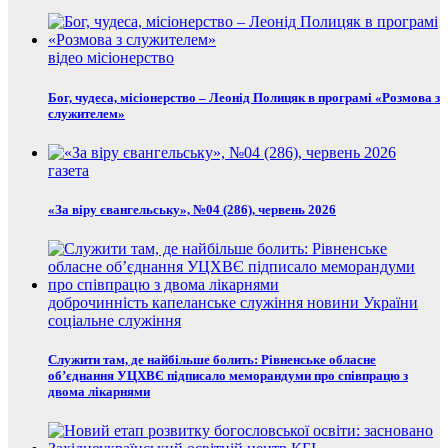
відео
місіонерство
Бог, чудеса, місіонерство – Леонід Полицяк в програмі «Розмова з
служителем»
газета
«За віру євангельську», №04 (286), червень 2026
доброчинність
капеланське служіння
новини України
соціальне служіння
Служити там, де найбільше болить: Рівненське обласне
об’єднання УЦХВЄ підписало меморандуми про співпрацю з
двома лікарнями