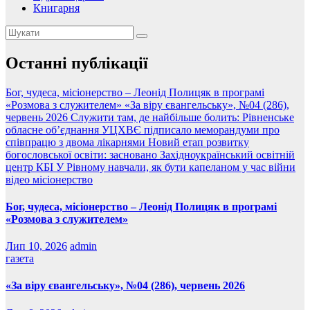
Книгарня
Останні публікації
Бог, чудеса, місіонерство – Леонід Полицяк в програмі
«Розмова з служителем»
«За віру євангельську», №04 (286),
червень 2026
Служити там, де найбільше болить: Рівненське
обласне об’єднання УЦХВЄ підписало меморандуми про
співпрацю з двома лікарнями
Новий етап розвитку
богословської освіти: засновано Західноукраїнський освітній
центр КБІ
У Рівному навчали, як бути капеланом у час війни
відео
місіонерство
Бог, чудеса, місіонерство – Леонід Полицяк в програмі
«Розмова з служителем»
Лип 10, 2026
admin
газета
«За віру євангельську», №04 (286), червень 2026