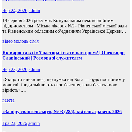
Чер 24, 2026
admin
19 червня 2026 року між Комунальним некомерційним
підприємством «Міська лікарня №2» Рівненської міської ради
та Рівненським обласним об’єднанням Української Церкви…
відео
молодь
сім'я
Як вирости в сім’ї пастора і стати пастором? | Олександр
Славінський | Розмова зі служителем
Чер 23, 2026
admin
«Якщо ти впевнився, що думка від Бога — будь постійним у
молитві. Люди змінюють своє бачення, коли бачать твою
вірність»,…
газета
«За віру євангельську», №03 (285), квітень-травень 2026
Тра 23, 2026
admin