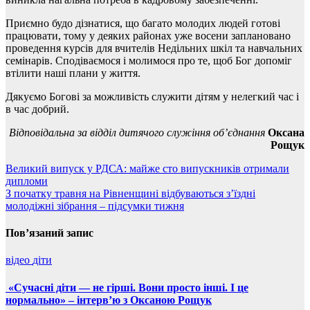
Приємно будо дізнатися, що багато молодих людей готові
працювати, тому у деяких районах уже восени заплановано
проведення курсів для вчителів Недільних шкіл та навчальних
семінарів. Сподіваємося і молимося про те, щоб Бог допоміг
втілити наші плани у життя.
Дякуємо Богові за можливість служити дітям у нелегкий час і
в час добрий.
Відповідальна за відділ дитячого служіння об’єднання
Оксана
Рощук
Навігація
Великий випуск у РДСА: майже сто випускників отримали
дипломи
записів
З початку травня на Рівненщині відбуваються з’їздні
молодіжні зібрання – підсумки тижня
Пов’язаний запис
відео
діти
«Сучасні діти — не гірші. Вони просто інші. І це
нормально» – інтерв’ю з Оксаною Рощук