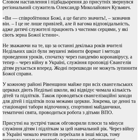
Словом наставлення і підбадьорення до присутніх звернувся
регіональний служитель Олександр Миколайович Кузьмич.
«Ви — співробітники Божі, а це багато значить!, – зазначив
він. – І це не лише привілей, але й вагома відповідальність,
адже дитячі служителі працюють з чистими серцями, у які
сіють зерна Божої істини».
Не зважаючи на те, що за останні декілька років вчителі
Недільних шкіл були змушені змінити формат і методи
проведення уроків, спочатку через пандемію коронавірусу, а
тепер – через війну в Україні, служіння проповіді Євангелія
дітям рухається вперед. Жодні перешкоди не можуть зупинити
Божої справи.
У кожному районі Рівенщини майже при всіх євангельських
церквах діють Недільні школи, які відвідує чимала кількість
дітей та підлітків. Також проводяться євангелізаційні заходи
для дітей і підлітків поза межами церкви. Зокрема, це денні та
стаціонарні табори відпочинку, спортивні майданчики,
тематичні свята, проводиться робота з дітьми ВПО.
Присутні на зустрічі також обговорили плюси та мінуси
служіння дітям і підліткам за цей навчальний рік. Через війну
в Україні чимало вчителів переїхали в інші місця, тому
виникла нагальна потреба в кадровому забезпеченні.