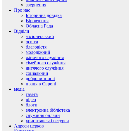
звернення
Про нас
Історична довідка
Віровчення
Обласна Рада
Відділи
місіонерський
освіти
благовістя
молодіжний
жіночого служіння
сімейного служіння
дитячого служіння
соціальний
доброчинності
праця в Європі
медіа
газета
відео
блоги
електронна бібліотека
служіння онлайн
християнські ресурси
Адреси церков