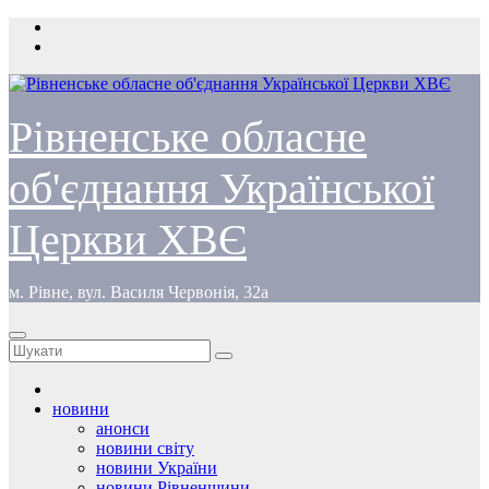
Перейти
до
вмісту
Рівненське обласне
об'єднання Української
Церкви ХВЄ
м. Рівне, вул. Василя Червонія, 32а
новини
анонси
новини світу
новини України
новини Рівненщини