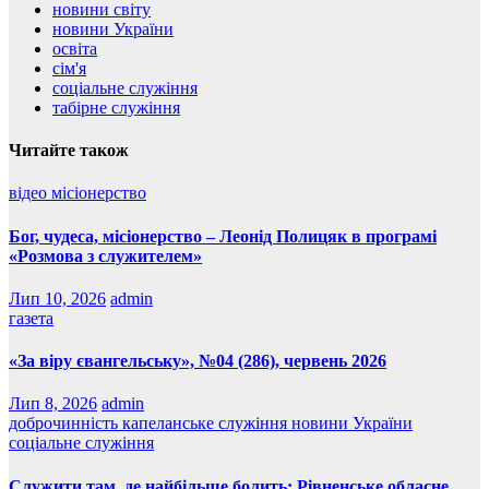
новини світу
новини України
освіта
сім'я
соціальне служіння
табірне служіння
Читайте також
відео
місіонерство
Бог, чудеса, місіонерство – Леонід Полицяк в програмі
«Розмова з служителем»
Лип 10, 2026
admin
газета
«За віру євангельську», №04 (286), червень 2026
Лип 8, 2026
admin
доброчинність
капеланське служіння
новини України
соціальне служіння
Служити там, де найбільше болить: Рівненське обласне