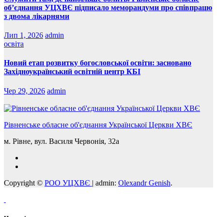
об’єднання УЦХВЄ підписало меморандуми про співпрацю
з двома лікарнями
Лип 1, 2026
admin
освіта
Новий етап розвитку богословської освіти: засновано
Західноукраїнський освітній центр КБІ
Чер 29, 2026
admin
Рівненське обласне об'єднання Української Церкви ХВЄ
м. Рівне, вул. Василя Червонія, 32а
Copyright ©
РОО УЦХВЄ
|
admin:
Olexandr Genish
.