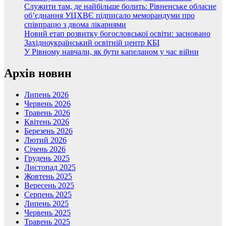
Служити там, де найбільше болить: Рівненське обласне
об’єднання УЦХВЄ підписало меморандуми про
співпрацю з двома лікарнями
Новий етап розвитку богословської освіти: засновано
Західноукраїнський освітній центр КБІ
У Рівному навчали, як бути капеланом у час війни
Архів новин
Липень 2026
Червень 2026
Травень 2026
Квітень 2026
Березень 2026
Лютий 2026
Січень 2026
Грудень 2025
Листопад 2025
Жовтень 2025
Вересень 2025
Серпень 2025
Липень 2025
Червень 2025
Травень 2025