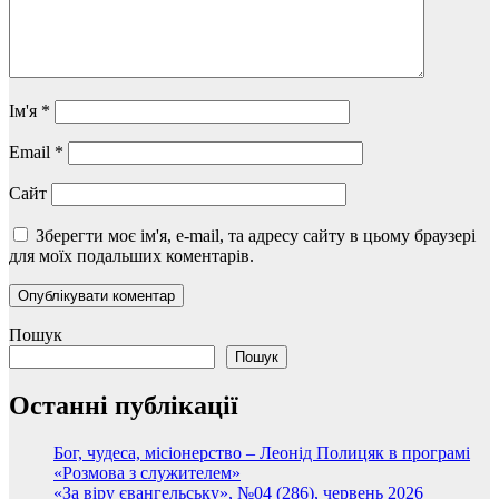
Ім'я
*
Email
*
Сайт
Зберегти моє ім'я, e-mail, та адресу сайту в цьому браузері
для моїх подальших коментарів.
Пошук
Пошук
Останні публікації
Бог, чудеса, місіонерство – Леонід Полицяк в програмі
«Розмова з служителем»
«За віру євангельську», №04 (286), червень 2026