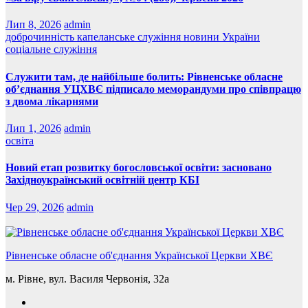
Лип 8, 2026
admin
доброчинність
капеланське служіння
новини України
соціальне служіння
Служити там, де найбільше болить: Рівненське обласне
об’єднання УЦХВЄ підписало меморандуми про співпрацю
з двома лікарнями
Лип 1, 2026
admin
освіта
Новий етап розвитку богословської освіти: засновано
Західноукраїнський освітній центр КБІ
Чер 29, 2026
admin
Рівненське обласне об'єднання Української Церкви ХВЄ
м. Рівне, вул. Василя Червонія, 32а