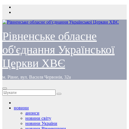
Перейти
до
вмісту
Рівненське обласне
об'єднання Української
Церкви ХВЄ
м. Рівне, вул. Василя Червонія, 32а
новини
анонси
новини світу
новини України
новини Рівненщини