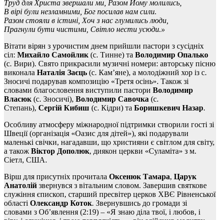
Труд для Христа звершали ми, Разом Йому молились,
В вірі були незламними, Бог посилав нам сили.
Разом стояли в істині, Хоч з нас глумились люди,
Прагнули бути чистими, Світло нести усюди.»
Вітати вірян з урочистим днем прийшли пастори з сусідніх
сіл:
Михайло
Самойлик
(с. Тинне) та
Володимир Опалько
(с. Вири). Свято прикрасили музичні номери: авторську пісню
виконала
Наталія Заєць
(с. Кам’яне), а молодіжний хор із с.
Зносичі подарував композицію «Третя осінь». Також зі
словами благословення виступили пастори
Володимир
Власюк
(с. Зносичі),
Володимир Савочка
(с.
Степань),
Сергій Кибиш
(с. Кідри) та
Боришкевич Назар
.
Особливу атмосферу міжнародної підтримки створили гості зі
Швеції (організація «Оазис для дітей»), які подарували
маленькі свічки, нагадавши, що християни є світлом для світу,
а також
Віктор Дополюк
, диякон церкви «Суламіта» з м.
Сіетл, США.
Вірш для присутніх прочитала
Оксенюк Тамара
,
Царук
Анатолій
звернувся з вітальним словом. Завершив святкове
служіння єпископ, старший пресвітер церков ХВЄ Рівненської
області
Олександр Коток
. Звернувшись до громади зі
словами з Об’явлення (2:19) – «Я знаю діла твої, і любов, і