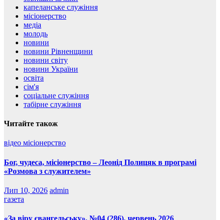
капеланське служіння
місіонерство
медіа
молодь
новини
новини Рівненщини
новини світу
новини України
освіта
сім'я
соціальне служіння
табірне служіння
Читайте також
відео
місіонерство
Бог, чудеса, місіонерство – Леонід Полицяк в програмі
«Розмова з служителем»
Лип 10, 2026
admin
газета
«За віру євангельську», №04 (286), червень 2026