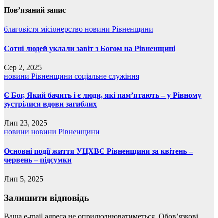
записів
Пов’язаний запис
благовістя
місіонерство
новини Рівненщини
Cотні людей уклали завіт з Богом на Рівненщині
Сер 2, 2025
новини Рівненщини
соціальне служіння
Є Бог, Який бачить і є люди, які пам’ятають – у Рівному
зустрілися вдови загиблих
Лип 23, 2025
новини
новини Рівненщини
Основні події життя УЦХВЄ Рівненщини за квітень –
червень – підсумки
Лип 5, 2025
Залишити відповідь
Ваша e-mail адреса не оприлюднюватиметься.
Обов’язкові