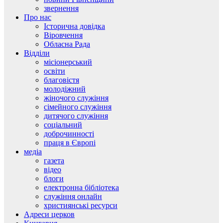
звернення
Про нас
Історична довідка
Віровчення
Обласна Рада
Відділи
місіонерський
освіти
благовістя
молодіжний
жіночого служіння
сімейного служіння
дитячого служіння
соціальний
доброчинності
праця в Європі
медіа
газета
відео
блоги
електронна бібліотека
служіння онлайн
християнські ресурси
Адреси церков