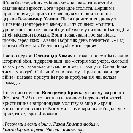
Ювілейне служіння сміливо можна вважати могутнім
свідченням вірності Бога через ціле століття. Першим з
привітанням до присутніх звернувся старший пастор
церкви
Володимир Хомич
. Після прочитання уривку з
Писання (Повторення Закону 8:2) та спільної молитви,
урочистості розпочалися зі щирої хвали у виконанні молоді та
дітей місцевої громади. Вони подарували гостям кілька
пісень, серед яких «Хвали Творця як день почнеться», «Під
ясним небом» та «Ти чуєш стукіт мого серця».
Пастор церкви
Олександр
Хомич
нагадав присутнім важливі
історичні віхи, підкресливши, що «історія має учора, сьогодні
та завтра», і закликав до сміливої мети – звіщати Слово Боже
тисячам людей. Спільний спів псалму «Проти церкви іде
війна» нагадав присутнім про випробування, які долала
громада.
Почесний єпископ
Володимир Бричка
у своєму зверненні
(Колосян 3:23) наголосив на важливості вдячності в житті
християнина і запропонував молитву за мир в Україні.
Загальний спів пісні «Разом ми з вами вірили» об’єднав усіх
присутніх у єдиній молитві.
«Разом ми з вами вірили, Разом Христа любили,
Разом дороги міряли, Часто і в заметілі.