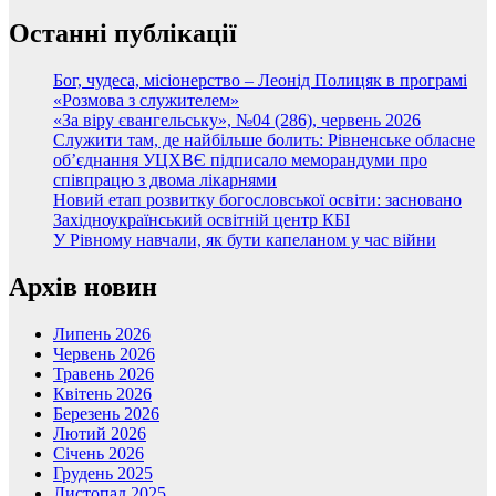
Останні публікації
Бог, чудеса, місіонерство – Леонід Полицяк в програмі
«Розмова з служителем»
«За віру євангельську», №04 (286), червень 2026
Служити там, де найбільше болить: Рівненське обласне
об’єднання УЦХВЄ підписало меморандуми про
співпрацю з двома лікарнями
Новий етап розвитку богословської освіти: засновано
Західноукраїнський освітній центр КБІ
У Рівному навчали, як бути капеланом у час війни
Архів новин
Липень 2026
Червень 2026
Травень 2026
Квітень 2026
Березень 2026
Лютий 2026
Січень 2026
Грудень 2025
Листопад 2025