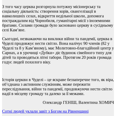
З того часу церква розгорнула потужну місіонерську та
соціальну діяльність: створення хорів, євангелізації в
навколишніх селах, відкриття недільної школи, допомога
постраждалим від Чорнобиля, гуманітарні місії з іноземними
братами. Силами громади було засновано церкву в сусідньому
селі Кам’яне.
Сьогодні, незважаючи на виклики війни та пандемії, церква в
Чуделі продовжує нести світло. Вона налічує 90 членів (82 у
Чуделі та 8 у Кам’яному), має Молитовно-благодійний центр у
Сарнах, а в урочищі «Дубки» діє будинок сімейного типу для
дітей та проводяться літні табори. Протягом 20 років громада
годує людей похилого віку.
Історія церкви в Чуделі – це яскраве беззаперечне того, як віра,
об’єднана з активним служінням, може пережити
переслідування, війни та пандемії, продовжуючи нести світло
надії в місцеву громаду та далеко за її межами.
Олександр ГЕНІШ, Валентина ХОМИЧ
Навігація
Cотні людей уклали завіт з Богом на Рівненщині