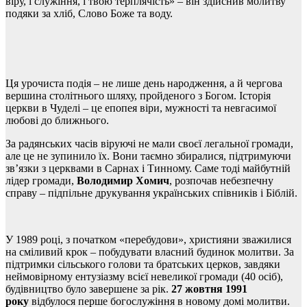
віру, і служіння, і твою терплячість» – він здійснив молитву
подяки за хліб, Слово Боже та воду.
Ця урочиста подія – не лише день народження, а й чергова
вершина столітнього шляху, пройденого з Богом. Історія
церкви в Чуделі – це епопея віри, мужності та невгасимої
любові до ближнього.
За радянських часів віруючі не мали своєї легальної громади,
але це не зупинило їх. Вони таємно збиралися, підтримуючи
зв’язки з церквами в Сарнах і Тинному. Саме тоді майбутній
лідер громади,
Володимир Хомич
, розпочав небезпечну
справу – підпільне друкування українських співників і Біблій.
У 1989 році, з початком «перебудови», християни зважилися
на сміливий крок – побудувати власний будинок молитви. За
підтримки сільського голови та братських церков, завдяки
неймовірному ентузіазму всієї невеликої громади (40 осіб),
будівництво було завершене за рік.
27 жовтня 1991
року
відбулося перше богослужіння в новому домі молитви.