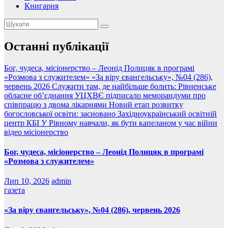
Книгарня
Останні публікації
Бог, чудеса, місіонерство – Леонід Полицяк в програмі
«Розмова з служителем»
«За віру євангельську», №04 (286),
червень 2026
Служити там, де найбільше болить: Рівненське
обласне об’єднання УЦХВЄ підписало меморандуми про
співпрацю з двома лікарнями
Новий етап розвитку
богословської освіти: засновано Західноукраїнський освітній
центр КБІ
У Рівному навчали, як бути капеланом у час війни
відео
місіонерство
Бог, чудеса, місіонерство – Леонід Полицяк в програмі
«Розмова з служителем»
Лип 10, 2026
admin
газета
«За віру євангельську», №04 (286), червень 2026