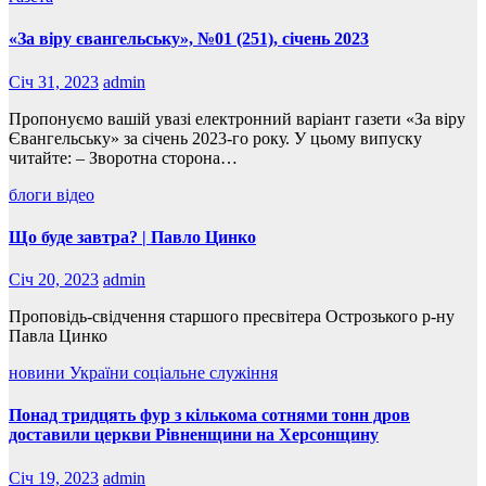
«За віру євангельську», №01 (251), січень 2023
Січ 31, 2023
admin
Пропонуємо вашій увазі електронний варіант газети «За віру
Євангельську» за січень 2023-го року. У цьому випуску
читайте: – Зворотна сторона…
блоги
відео
Що буде завтра? | Павло Цинко
Січ 20, 2023
admin
Проповідь-cвідчення старшого пресвітера Острозького р-ну
Павла Цинко
новини України
соціальне служіння
Понад тридцять фур з кількома сотнями тонн дров
доставили церкви Рівненщини на Херсонщину
Січ 19, 2023
admin