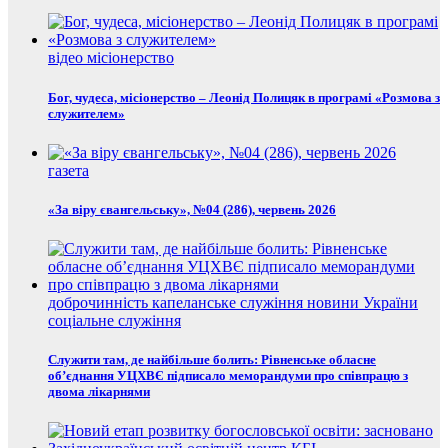
відео
місіонерство
Бог, чудеса, місіонерство – Леонід Полицяк в програмі «Розмова з
служителем»
газета
«За віру євангельську», №04 (286), червень 2026
доброчинність
капеланське служіння
новини України
соціальне служіння
Служити там, де найбільше болить: Рівненське обласне
об’єднання УЦХВЄ підписало меморандуми про співпрацю з
двома лікарнями