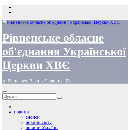
Перейти
до
вмісту
Рівненське обласне
об'єднання Української
Церкви ХВЄ
м. Рівне, вул. Василя Червонія, 32а
новини
анонси
новини світу
новини України