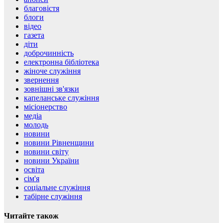
благовістя
блоги
відео
газета
діти
доброчинність
електронна бібліотека
жіноче служіння
звернення
зовнішні зв'язки
капеланське служіння
місіонерство
медіа
молодь
новини
новини Рівненщини
новини світу
новини України
освіта
сім'я
соціальне служіння
табірне служіння
Читайте також