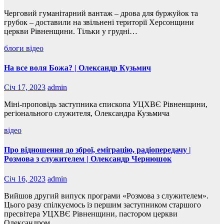
Черговий гуманітарний вантаж – дрова для буржуйок та
грубок – доставили на звільнені території Херсонщини
церкви Рівненщини. Тільки у грудні…
блоги
відео
На все воля Божа? | Олександр Кузьмич
Січ 17, 2023
admin
Міні-проповідь заступника єпископа УЦХВЄ Рівненщини,
регіонального служителя, Олександра Кузьмича
відео
Про відношення до зброї, еміграцію, радіопередачу |
Розмова з служителем | Олександр Чернюшок
Січ 16, 2023
admin
Вийшов другий випуск програми «Розмова з служителем».
Цього разу спілкуємось із першим заступником старшого
пресвітера УЦХВЄ Рівненщини, пастором церкви
Олександром…