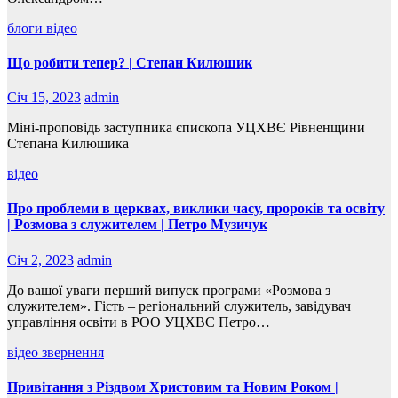
блоги
відео
Що робити тепер? | Степан Килюшик
Січ 15, 2023
admin
Міні-проповідь заступника єпископа УЦХВЄ Рівненщини
Степана Килюшика
відео
Про проблеми в церквах, виклики часу, пророків та освіту
| Розмова з служителем | Петро Музичук
Січ 2, 2023
admin
До вашої уваги перший випуск програми «Розмова з
служителем». Гість – регіональний служитель, завідувач
управління освіти в РОО УЦХВЄ Петро…
відео
звернення
Привітання з Різдвом Христовим та Новим Роком |