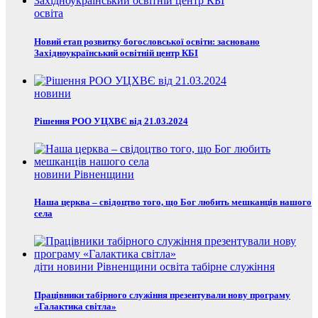
освіта
Новий етап розвитку богословської освіти: засновано
Західноукраїнський освітній центр КБІ
новини
Рішення РОО УЦХВЄ від 21.03.2024
новини Рівненщини
Наша церква – свідоцтво того, що Бог любить мешканців нашого
села
діти
новини Рівненщини
освіта
табірне служіння
Працівники табірного служіння презентували нову програму
«Галактика світла»