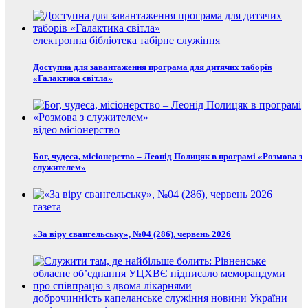
електронна бібліотека
табірне служіння
Доступна для завантаження програма для дитячих таборів
«Галактика світла»
відео
місіонерство
Бог, чудеса, місіонерство – Леонід Полицяк в програмі «Розмова з
служителем»
газета
«За віру євангельську», №04 (286), червень 2026
доброчинність
капеланське служіння
новини України