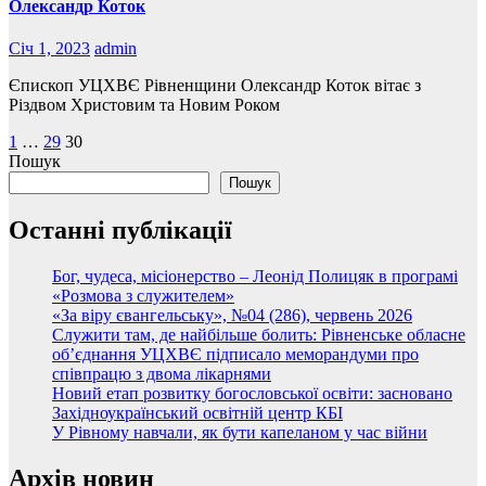
Олександр Коток
Січ 1, 2023
admin
Єпископ УЦХВЄ Рівненщини Олександр Коток вітає з
Різдвом Христовим та Новим Роком
Пагінація
1
…
29
30
Пошук
записів
Пошук
Останні публікації
Бог, чудеса, місіонерство – Леонід Полицяк в програмі
«Розмова з служителем»
«За віру євангельську», №04 (286), червень 2026
Служити там, де найбільше болить: Рівненське обласне
об’єднання УЦХВЄ підписало меморандуми про
співпрацю з двома лікарнями
Новий етап розвитку богословської освіти: засновано
Західноукраїнський освітній центр КБІ
У Рівному навчали, як бути капеланом у час війни
Архів новин