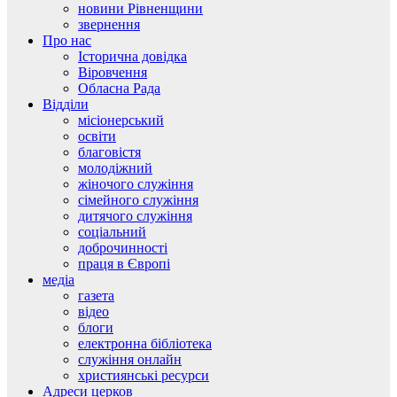
новини Рівненщини
звернення
Про нас
Історична довідка
Віровчення
Обласна Рада
Відділи
місіонерський
освіти
благовістя
молодіжний
жіночого служіння
сімейного служіння
дитячого служіння
соціальний
доброчинності
праця в Європі
медіа
газета
відео
блоги
електронна бібліотека
служіння онлайн
християнські ресурси
Адреси церков