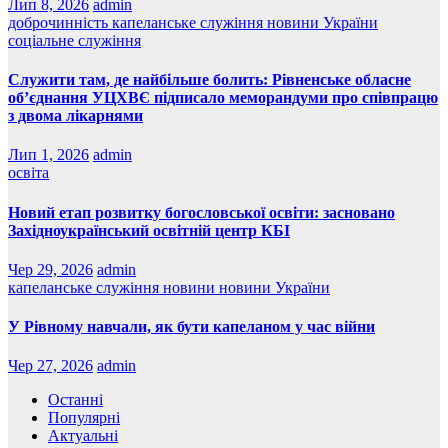
Лип 8, 2026
admin
доброчинність
капеланське служіння
новини України
соціальне служіння
Служити там, де найбільше болить: Рівненське обласне
об’єднання УЦХВЄ підписало меморандуми про співпрацю
з двома лікарнями
Лип 1, 2026
admin
освіта
Новий етап розвитку богословської освіти: засновано
Західноукраїнський освітній центр КБІ
Чер 29, 2026
admin
капеланське служіння
новини
новини України
У Рівному навчали, як бути капеланом у час війни
Чер 27, 2026
admin
Останні
Популярні
Актуальні