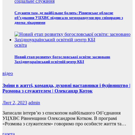
соціальне служіння
Служити там, де найбільше болить: Рівненське обласне
об’єднання УЦХВЄ підписало меморандуми про співпрацю з
двома лікарнями
освіта
Новий етап розвитку богословської освіти: засновано
Західноукраїнський освітній центр КБІ
відео
Зміни в житті, команда, духовні наставники і будівництво |
Розмова з служителем | Олександр Коток
Лют 2, 2023
admin
Записали інтерв’ю з єпископом найбільшого Об’єднання
УЦХВЄ Рівненщини Олександром Котком. В програмі
«Розмова з служителем» говоримо про особисте життя та…
газета