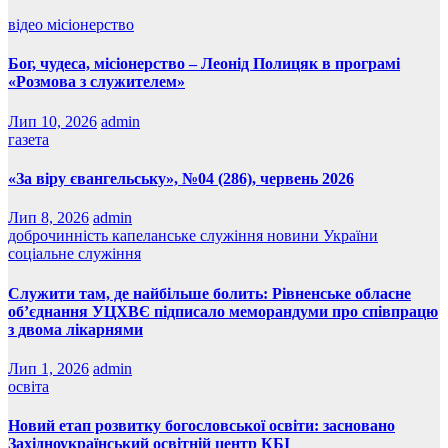
відео
місіонерство
Бог, чудеса, місіонерство – Леонід Полицяк в програмі
«Розмова з служителем»
Лип 10, 2026
admin
газета
«За віру євангельську», №04 (286), червень 2026
Лип 8, 2026
admin
доброчинність
капеланське служіння
новини України
соціальне служіння
Служити там, де найбільше болить: Рівненське обласне
об’єднання УЦХВЄ підписало меморандуми про співпрацю
з двома лікарнями
Лип 1, 2026
admin
освіта
Новий етап розвитку богословської освіти: засновано
Західноукраїнський освітній центр КБІ