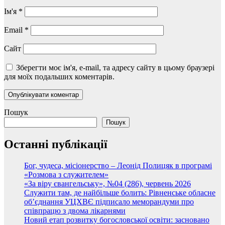
Ім'я
*
Email
*
Сайт
Зберегти моє ім'я, e-mail, та адресу сайту в цьому браузері
для моїх подальших коментарів.
Пошук
Пошук
Останні публікації
Бог, чудеса, місіонерство – Леонід Полицяк в програмі
«Розмова з служителем»
«За віру євангельську», №04 (286), червень 2026
Служити там, де найбільше болить: Рівненське обласне
об’єднання УЦХВЄ підписало меморандуми про
співпрацю з двома лікарнями
Новий етап розвитку богословської освіти: засновано