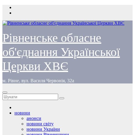
Перейти
до
вмісту
Рівненське обласне
об'єднання Української
Церкви ХВЄ
м. Рівне, вул. Василя Червонія, 32а
новини
анонси
новини світу
новини України
новини Рівненщини