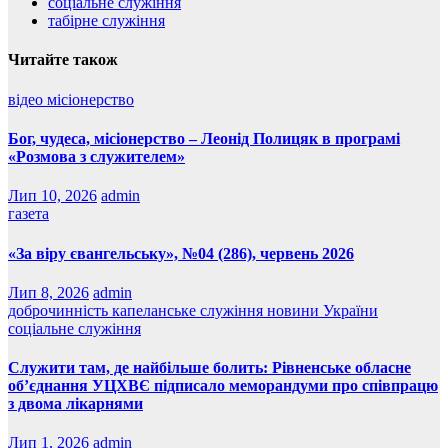
соціальне служіння
табірне служіння
Читайте також
відео
місіонерство
Бог, чудеса, місіонерство – Леонід Полицяк в програмі
«Розмова з служителем»
Лип 10, 2026
admin
газета
«За віру євангельську», №04 (286), червень 2026
Лип 8, 2026
admin
доброчинність
капеланське служіння
новини України
соціальне служіння
Служити там, де найбільше болить: Рівненське обласне
об’єднання УЦХВЄ підписало меморандуми про співпрацю
з двома лікарнями
Лип 1, 2026
admin