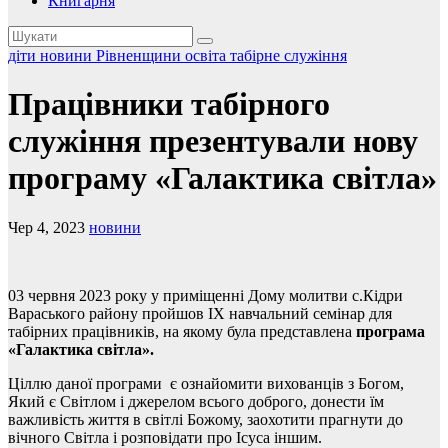
Книгарня
діти
новини Рівненщини
освіта
табірне служіння
Працівники табірного
служіння презентували нову
програму «Галактика світла»
Чер 4, 2023
новини
03 червня 2023 року у приміщенні Дому молитви с.Кідри
Вараського району пройшов IX навчальний семінар для
табірних працівників, на якому була представлена
програма
«Галактика світла».
Ціллю даної програми є ознайомити вихованців з Богом,
Який є Світлом і джерелом всього доброго, донести їм
важливість життя в світлі Божому, заохотити прагнути до
вічного Світла і розповідати про Ісуса іншим.