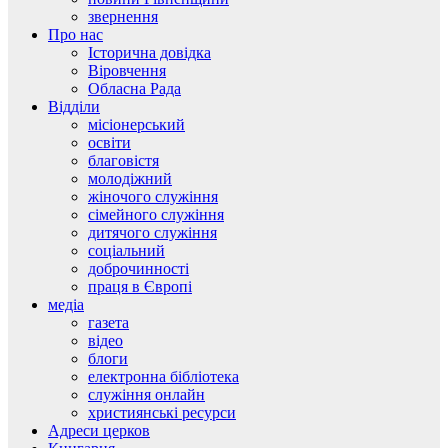
звернення
Про нас
Історична довідка
Віровчення
Обласна Рада
Відділи
місіонерський
освіти
благовістя
молодіжний
жіночого служіння
сімейного служіння
дитячого служіння
соціальний
доброчинності
праця в Європі
медіа
газета
відео
блоги
електронна бібліотека
служіння онлайн
християнські ресурси
Адреси церков