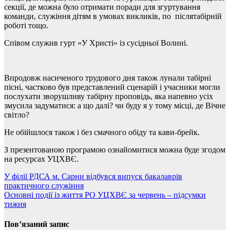
секції, де можна було отримати поради для згуртування
команди, служіння дітям в умовах викликів, по післятабірній
роботі тощо.
Співом служив гурт «У Христі» із сусідньої Волині.
Впродовж насиченого трудового дня також лунали табірні
пісні, частково був представлений сценарій і учасники могли
послухати зворушливу табірну проповідь, яка напевно усіх
змусила задуматися: а що далі? чи буду я у тому місці, де Вічне
світло?
Не обійшлося також і без смачного обіду та кави-брейк.
З презентованою програмою ознайомитися можна буде згодом
на ресурсах УЦХВЄ.
Навігація
У філії РДСА м. Сарни відбувся випуск бакалаврів
практичного служіння
записів
Основні події із життя РО УЦХВЄ за червень – підсумки
тижня
Пов’язаний запис