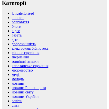
Категорії
Uncategorized
анонси
благовістя
блоги
відео
газета
діти
доброчинність
електронна бібліотека
жіноче служіння
звернення
зовнішні зв'язки
капеланське служіння
місіонерство
медіа
молодь
новини
новини Рівненщини
новини світу
новини України
освіта
сім'я