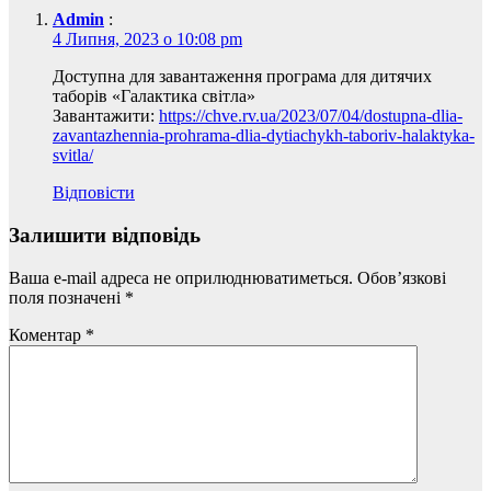
Admin
:
4 Липня, 2023 о 10:08 pm
Доступна для завантаження програма для дитячих
таборів «Галактика світла»
Завантажити:
https://chve.rv.ua/2023/07/04/dostupna-dlia-
zavantazhennia-prohrama-dlia-dytiachykh-taboriv-halaktyka-
svitla/
Відповісти
Залишити відповідь
Ваша e-mail адреса не оприлюднюватиметься.
Обов’язкові
поля позначені
*
Коментар
*