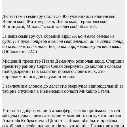
Делегатами семінару стали до 400 учасників із Рівненської,
Волинської, Житомерської, Львівської, Тернопільської,
Вінницької, Миколаївської та Одеської областей.
За девіз семінару був обраний вірш
«А ночі вже більше не
буде, і не буде потреби в світлі світильника, ані в світлі сонця,
бо освітлює їх Господь, Бог, а вони царюватимуть вічні віки»
(Об’явлення 22:5)
Місцевий пресвітер Павло Демянчук розпочав захід. Старший
пресвітер району Сергій Секан звернувсь до молоді з словом
підбадьорення та в молитви поблагословив всіх, хто
впродовж цілого дня служили молоді.
З заключним словом до делегатів звернувся відповідальний за
табірне служіння в Рівненській області Михайло Бузян.
У теплій і доброзичливій атмосфері, з якою приймала гостей
місцева церква, делегати мали можливість послухати виклад
Анатолія Кибукевича «Цінність світла», відвідати профільні
секції для лідерів, наставників та гуртківців. Також проходили