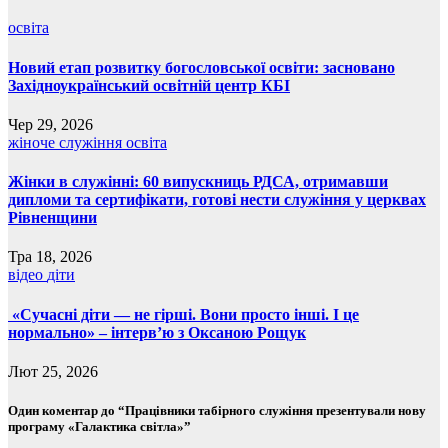
освіта
Новий етап розвитку богословської освіти: засновано
Західноукраїнський освітній центр КБІ
Чер 29, 2026
жіноче служіння
освіта
Жінки в служінні: 60 випускниць РДСА, отримавши
дипломи та сертифікати, готові нести служіння у церквах
Рівненщини
Тра 18, 2026
відео
діти
«Сучасні діти — не гірші. Вони просто інші. І це
нормально» – інтерв’ю з Оксаною Рощук
Лют 25, 2026
Один коментар до “Працівники табірного служіння презентували нову
програму «Галактика світла»”