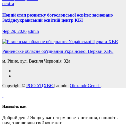
освіта
Новий етап розвитку богословської освіти: засновано
Західноукраїнський освітній центр КБІ
Чер 29, 2026
admin
Рівненське обласне об'єднання Української Церкви ХВЄ
м. Рівне, вул. Василя Червонія, 32а
Copyright ©
РОО УЦХВЄ
|
admin:
Olexandr Genish
.
Напишіть нам
Добрий день! Якщо у вас є термінове запитання, напишіть
нам, залишивши свої контакти.