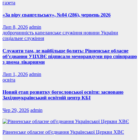
газета
«За віру євангельську», №04 (286), червень 2026
Лип 8, 2026
admin
доброчинність
капеланське служіння
новини України
соціальне служіння
Служити там, де найбільше болить: Рівненське обласне
об’єднання УЦХВЄ підписало меморандуми про співпрацю
з двома лікарнями
Лип 1, 2026
admin
освіта
Новий етап розвитку богословської освіти: засновано
Західноукраїнський освітній центр КБІ
Чер 29, 2026
admin
Рівненське обласне об'єднання Української Церкви ХВЄ