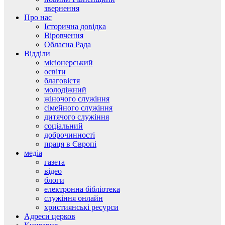
звернення
Про нас
Історична довідка
Віровчення
Обласна Рада
Відділи
місіонерський
освіти
благовістя
молодіжний
жіночого служіння
сімейного служіння
дитячого служіння
соціальний
доброчинності
праця в Європі
медіа
газета
відео
блоги
електронна бібліотека
служіння онлайн
християнські ресурси
Адреси церков