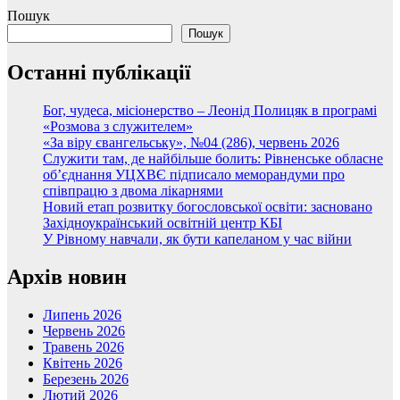
Пошук
Пошук
Останні публікації
Бог, чудеса, місіонерство – Леонід Полицяк в програмі
«Розмова з служителем»
«За віру євангельську», №04 (286), червень 2026
Служити там, де найбільше болить: Рівненське обласне
об’єднання УЦХВЄ підписало меморандуми про
співпрацю з двома лікарнями
Новий етап розвитку богословської освіти: засновано
Західноукраїнський освітній центр КБІ
У Рівному навчали, як бути капеланом у час війни
Архів новин
Липень 2026
Червень 2026
Травень 2026
Квітень 2026
Березень 2026
Лютий 2026