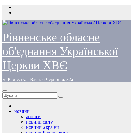
Перейти
до
вмісту
Рівненське обласне
об'єднання Української
Церкви ХВЄ
м. Рівне, вул. Василя Червонія, 32а
новини
анонси
новини світу
новини України
новини Рівненщини