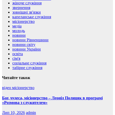
жіноче служіння
звернення
зовнішні зв'язки
капеланське служіння
місіонерство
медіа
молодь
новини
новини Рівненщини
новини світу
новини України
освіта
сім'я
соціальне служіння
табірне служіння
Читайте також
відео
місіонерство
Бог, чудеса, місіонерство – Леонід Полицяк в програмі
«Розмова з служителем»
Лип 10, 2026
admin