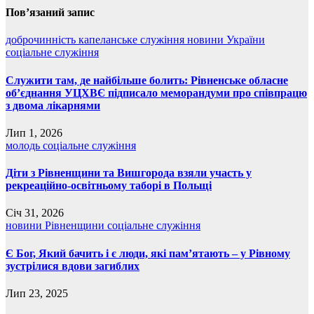
Пов’язаний запис
доброчинність
капеланське служіння
новини України
соціальне служіння
Служити там, де найбільше болить: Рівненське обласне
об’єднання УЦХВЄ підписало меморандуми про співпрацю
з двома лікарнями
Лип 1, 2026
молодь
соціальне служіння
Діти з Рівненщини та Вишгорода взяли участь у
рекреаційно-освітньому таборі в Польщі
Січ 31, 2026
новини Рівненщини
соціальне служіння
Є Бог, Який бачить і є люди, які пам’ятають – у Рівному
зустрілися вдови загиблих
Лип 23, 2025