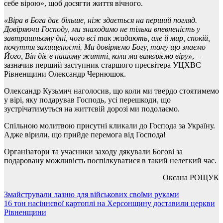
себе вірою», щоб досягти життя вічного.
«Віра в Бога дає більше, ніж здається на перший погляд.
Довіряючи Господу, ми знаходимо не тільки впевненість у
завтрашньому дні, чого всі так жадають, але й мир, спокій,
почуття захищеності. Ми довіряємо Богу, тому що знаємо
Його, Він діє в нашому житті, коли ми виявляємо віру»
, –
зазначив перший заступник старшого пресвітера УЦХВЄ
Рівненщини Олександр Чернюшок.
Олександр Кузьмич наголосив, що коли ми твердо стоятимемо
у вірі, яку подарував Господь, усі перешкоди, що
зустрічатимуться на життєвій дорозі ми подолаємо.
Спільною молитвою присутні кликали до Господа за Україну.
Адже вірили, що прийде перемога від Господа!
Організатори та учасники заходу дякували Богові за
подаровану можливість поспілкуватися в такий нелегкий час.
Оксана РОЩУК
Навігація
Змайстрували лазню для військових своїми руками
16 тон насіннєвої картоплі на Херсонщину доставили церкви
записів
Рівненщини