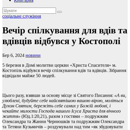
Книгарня
соціальне служіння
Вечір спілкування для вдів та
вдівців відбувся у Костополі
Бер 6, 2024
новини
5 березня в Домі молитви церкви «Христа Спасителя» м.
Костопіль відбувся вечір спілкування вдів та вдівців. Зібрання
відвідали майже 50 людей.
Цього разу, взявши за основу місце зі Святого Писання:
«А ви,
улюблені, будуйте себе найсвятішою вашою вірою, моліться
Духом Святим, бережіть себе самих у Божій любові, і
чекайте милости Господа нашого Ісуса Христа для вічного
життя»
(Юд.1:20,21), разом з гостями – подружжям
Олександра та Жанни Чернюшків та подружжям Олександра
та Тетяни Кузьмичів – роздумували над тим «як збудовувати