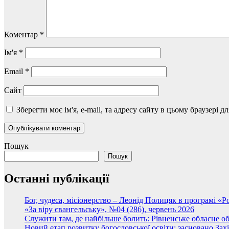
Коментар
*
Ім'я
*
Email
*
Сайт
Зберегти моє ім'я, e-mail, та адресу сайту в цьому браузері 
Пошук
Пошук
Останні публікації
Бог, чудеса, місіонерство – Леонід Полицяк в програмі «
«За віру євангельську», №04 (286), червень 2026
Служити там, де найбільше болить: Рівненське обласне
Новий етап розвитку богословської освіти: засновано Зах