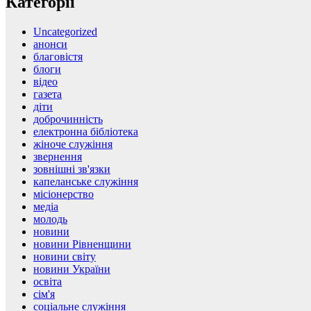
Категорії
Uncategorized
анонси
благовістя
блоги
відео
газета
діти
доброчинність
електронна бібліотека
жіноче служіння
звернення
зовнішні зв'язки
капеланське служіння
місіонерство
медіа
молодь
новини
новини Рівненщини
новини світу
новини України
освіта
сім'я
соціальне служіння