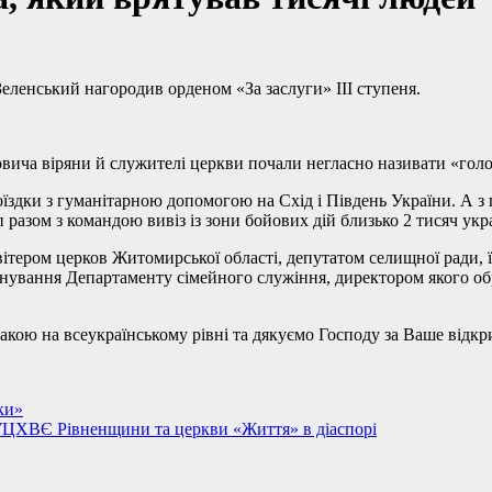
енський нагородив орденом «За заслуги» ІІІ ступеня.
овича віряни й служителі церкви почали негласно називати «гол
поїздки з гуманітарною допомогою на Схід і Південь України. А
п разом з командою вивіз із зони бойових дій близько 2 тисяч укра
тером церков Житомирської області, депутатом селищної ради, їз
снування Департаменту сімейного служіння, директором якого о
ою на всеукраїнському рівні та дякуємо Господу за Ваше відкри
ки»
 УЦХВЄ Рівненщини та церкви «Життя» в діаспорі