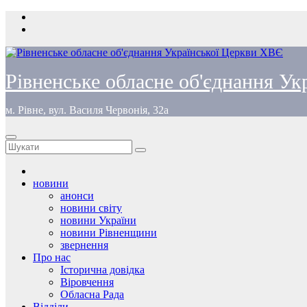
Перейти
до
вмісту
Рівненське обласне об'єднання У
м. Рівне, вул. Василя Червонія, 32а
новини
анонси
новини світу
новини України
новини Рівненщини
звернення
Про нас
Історична довідка
Віровчення
Обласна Рада
Відділи