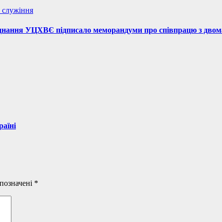
е служіння
’єднання УЦХВЄ підписало меморандуми про співпрацю з дво
раїні
 позначені
*