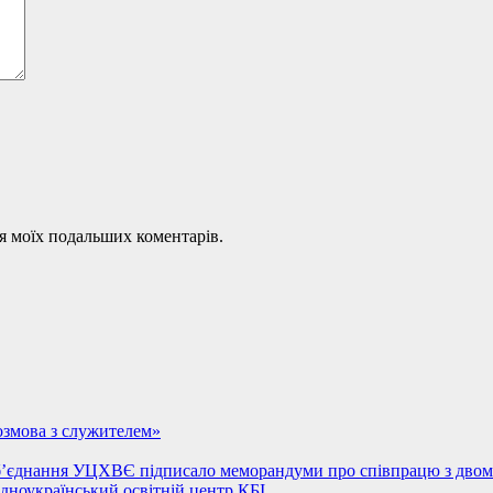
для моїх подальших коментарів.
Розмова з служителем»
 об’єднання УЦХВЄ підписало меморандуми про співпрацю з двом
ідноукраїнський освітній центр КБІ