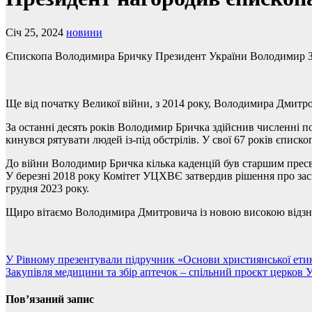
Січ 25, 2024
новини
Єпископа Володимира Бричку Президент України Володимир Зел
Ще від початку Великої війни, з 2014 року, Володимира Дмитр
За останні десять років Володимир Бричка здійснив численні 
кинувся рятувати людей із-під обстрілів. У свої 67 років єписко
До війни Володимир Бричка кілька каденцій був старшим пресві
У березні 2018 року Комітет УЦХВЄ затвердив рішення про за
грудня 2023 року.
Щиро вітаємо Володимира Дмитровича із новою високою відзнак
Навігація
У Рівному презентували підручник «Основи християнської ети
Закупівля медицини та збір аптечок – спільний проєкт церков
записів
Пов’язаний запис