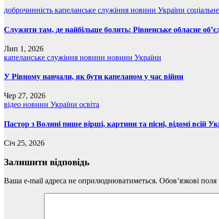
доброчинність
капеланське служіння
новини України
соціальн
Служити там, де найбільше болить: Рівненське обласне об
Лип 1, 2026
капеланське служіння
новини
новини України
У Рівному навчали, як бути капеланом у час війни
Чер 27, 2026
відео
новини України
освіта
Пастор з Волині пише вірші, картини та пісні, відомі всій Ук
Січ 25, 2026
Залишити відповідь
Ваша e-mail адреса не оприлюднюватиметься.
Обов’язкові поля