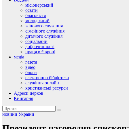
місіонерський
освіти
благовістя
молодіжний
жіночого служіння
сімейного служіння
дитячого служіння
соціальний
доброчинності
праця в Європі
медіа
газета
відео
блоги
електронна бібліотека
служіння онлайн
християнські ресурси
Адреси церков
Книгарня
новини України
Президент нагородив єпископа