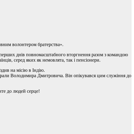
овним волонтером братерства».
 з перших днів повномасштабного вторгнення разом з командою
їнців, серед яких як немовлята, так і пенсіонери.
див на місію в Індію.
брали Володимира Дмитровича. Він опікувався цим служіння до
те до людей серце!