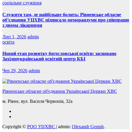
соціальне служіння
Служити там, де найбільше болить: Рівненське обласне
об’єднання УЦХВЄ підписало меморандуми про співпрацю
з двома лікарнями
Лип 1, 2026
admin
освіта
Новий етап розвитку богословської освіти: засновано
Західноукраїнський освітній центр КБІ
Чер 29, 2026
admin
Рівненське обласне об'єднання Української Церкви ХВЄ
м. Рівне, вул. Василя Червонія, 32а
Copyright ©
РОО УЦХВЄ
|
admin:
Olexandr Genish
.