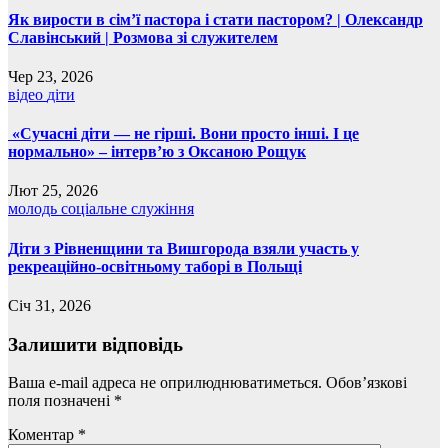
Як вирости в сім’ї пастора і стати пастором? | Олександр
Славінський | Розмова зі служителем
Чер 23, 2026
відео
діти
«Сучасні діти — не гірші. Вони просто інші. І це
нормально» – інтерв’ю з Оксаною Рощук
Лют 25, 2026
молодь
соціальне служіння
Діти з Рівненщини та Вишгорода взяли участь у
рекреаційно-освітньому таборі в Польщі
Січ 31, 2026
Залишити відповідь
Ваша e-mail адреса не оприлюднюватиметься.
Обов’язкові
поля позначені
*
Коментар
*