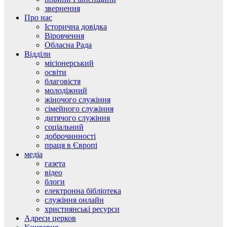
звернення
Про нас
Історична довідка
Віровчення
Обласна Рада
Відділи
місіонерський
освіти
благовістя
молодіжний
жіночого служіння
сімейного служіння
дитячого служіння
соціальний
доброчинності
праця в Європі
медіа
газета
відео
блоги
електронна бібліотека
служіння онлайн
християнські ресурси
Адреси церков