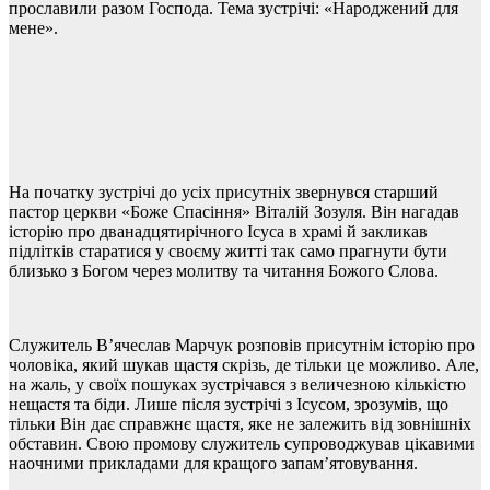
прославили разом Господа. Тема зустрічі: «Народжений для
мене».
На початку зустрічі до усіх присутніх звернувся старший
пастор церкви «Боже Спасіння» Віталій Зозуля. Він нагадав
історію про дванадцятирічного Ісуса в храмі й закликав
підлітків старатися у своєму житті так само прагнути бути
близько з Богом через молитву та читання Божого Слова.
Служитель В’ячеслав Марчук розповів присутнім історію про
чоловіка, який шукав щастя скрізь, де тільки це можливо. Але,
на жаль, у своїх пошуках зустрічався з величезною кількістю
нещастя та біди. Лише після зустрічі з Ісусом, зрозумів, що
тільки Він дає справжнє щастя, яке не залежить від зовнішніх
обставин. Свою промову служитель супроводжував цікавими
наочними прикладами для кращого запам’ятовування.