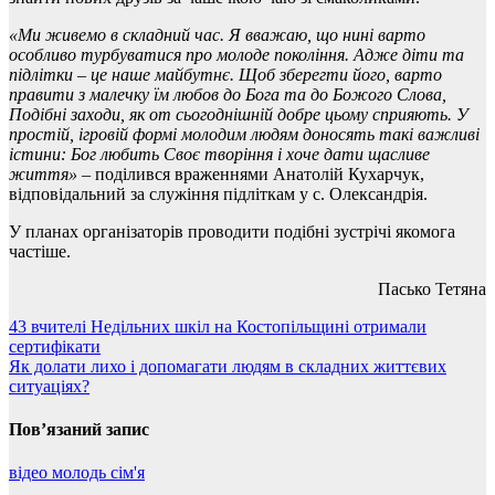
«Ми живемо в складний час. Я вважаю, що нині варто
особливо турбуватися про молоде покоління. Адже діти та
підлітки – це наше майбутнє. Щоб зберегти його, варто
правити з малечку їм любов до Бога та до Божого Слова,
Подібні заходи, як от сьогоднішній добре цьому сприяють. У
простій, ігровій формі молодим людям доносять такі важливі
істини: Бог любить Своє творіння і хоче дати щасливе
життя»
– поділився враженнями Анатолій Кухарчук,
відповідальний за служіння підліткам у с. Олександрія.
У планах організаторів проводити подібні зустрічі якомога
частіше.
Пасько Тетяна
Навігація
43 вчителі Недільних шкіл на Костопільщині отримали
сертифікати
записів
Як долати лихо і допомагати людям в складних життєвих
ситуаціях?
Пов’язаний запис
відео
молодь
сім'я