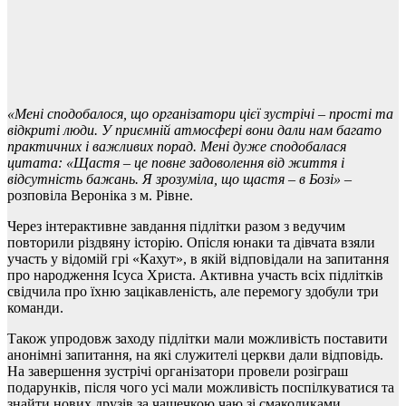
«Мені сподобалося, що організатори цієї зустрічі – прості та
відкриті люди. У приємній атмосфері вони дали нам багато
практичних і важливих порад. Мені дуже сподобалася
цитата: «Щастя – це повне задоволення від життя і
відсутність бажань. Я зрозуміла, що щастя – в Бозі» –
розповіла Вероніка з м. Рівне.
Через інтерактивне завдання підлітки разом з ведучим
повторили різдвяну історію. Опісля юнаки та дівчата взяли
участь у відомій грі «Кахут», в якій відповідали на запитання
про народження Ісуса Христа. Активна участь всіх підлітків
свідчила про їхню зацікавленість, але перемогу здобули три
команди.
Також упродовж заходу підлітки мали можливість поставити
анонімні запитання, на які служителі церкви дали відповідь.
На завершення зустрічі організатори провели розіграш
подарунків, після чого усі мали можливість поспілкуватися та
знайти нових друзів за чашечкою чаю зі смаколиками.