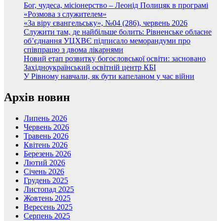
Бог, чудеса, місіонерство – Леонід Полицяк в програмі
«Розмова з служителем»
«За віру євангельську», №04 (286), червень 2026
Служити там, де найбільше болить: Рівненське обласне
об’єднання УЦХВЄ підписало меморандуми про
співпрацю з двома лікарнями
Новий етап розвитку богословської освіти: засновано
Західноукраїнський освітній центр КБІ
У Рівному навчали, як бути капеланом у час війни
Архів новин
Липень 2026
Червень 2026
Травень 2026
Квітень 2026
Березень 2026
Лютий 2026
Січень 2026
Грудень 2025
Листопад 2025
Жовтень 2025
Вересень 2025
Серпень 2025