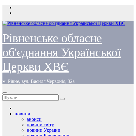
Перейти
до
вмісту
Рівненське обласне
об'єднання Української
Церкви ХВЄ
м. Рівне, вул. Василя Червонія, 32а
новини
анонси
новини світу
новини України
новини Рівненщини