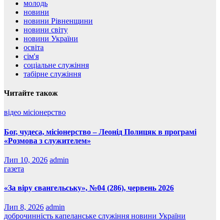
молодь
новини
новини Рівненщини
новини світу
новини України
освіта
сім'я
соціальне служіння
табірне служіння
Читайте також
відео
місіонерство
Бог, чудеса, місіонерство – Леонід Полицяк в програмі
«Розмова з служителем»
Лип 10, 2026
admin
газета
«За віру євангельську», №04 (286), червень 2026
Лип 8, 2026
admin
доброчинність
капеланське служіння
новини України