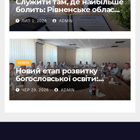
Служити там, де найбільше
болить: Рівненське обласне
об’єднання УЦХВЄ
ЛИП 1, 2026
ADMIN
підписало меморандуми
про співпрацю з двома
лікарнями
ОСВІТА
Новий етап розвитку
богословської освіти:
засновано
ЧЕР 29, 2026
ADMIN
Західноукраїнський
освітній центр КБІ