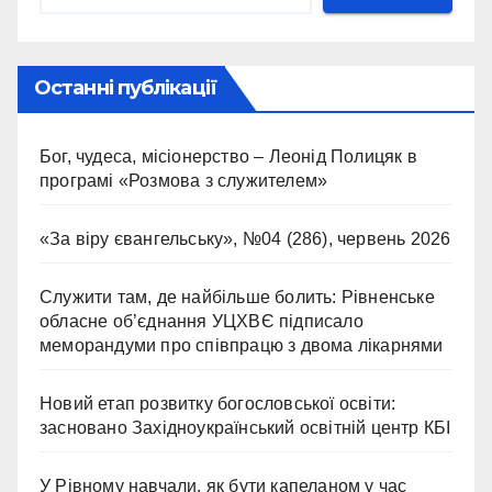
Останні публікації
Бог, чудеса, місіонерство – Леонід Полицяк в
програмі «Розмова з служителем»
«За віру євангельську», №04 (286), червень 2026
Служити там, де найбільше болить: Рівненське
обласне об’єднання УЦХВЄ підписало
меморандуми про співпрацю з двома лікарнями
Новий етап розвитку богословської освіти:
засновано Західноукраїнський освітній центр КБІ
У Рівному навчали, як бути капеланом у час