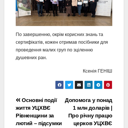
По завершенню, окрім корисних знань та
сертифікатів, кожен отримав посібники для
проведення малих груп по зціленню
душевних ран.
Ксенія ГЕНІШ
Навігація
Основні події
Допомога у понад
життя УЦХВЄ
1 млн доларів |
записів
Рівненщини за
Про річну працю
лютий – підсумки
церков УЦХВЄ