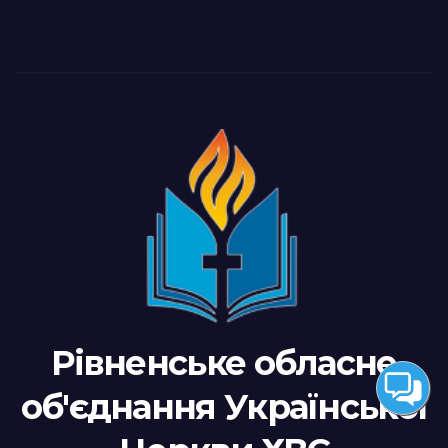
Рівненське обласне
об'єднання Української