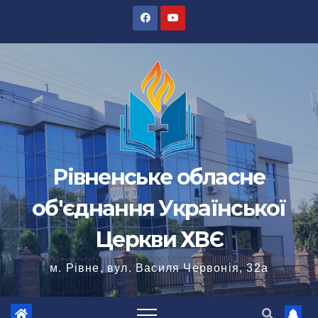
Перейти
до
вмісту
Рівненське обласне
об'єднання Української
Церкви ХВЄ
м. Рівне, вул. Василя Червонія, 32а