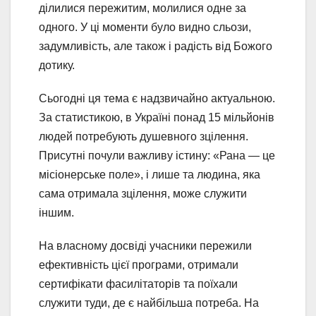
ділилися пережитим, молилися одне за
одного. У ці моменти було видно сльози,
задумливість, але також і радість від Божого
дотику.
Сьогодні ця тема є надзвичайно актуальною.
За статистикою, в Україні понад 15 мільйонів
людей потребують душевного зцілення.
Присутні почули важливу істину: «Рана — це
місіонерське поле», і лише та людина, яка
сама отримала зцілення, може служити
іншим.
На власному досвіді учасники пережили
ефективність цієї програми, отримали
сертифікати фасилітаторів та поїхали
служити туди, де є найбільша потреба. На