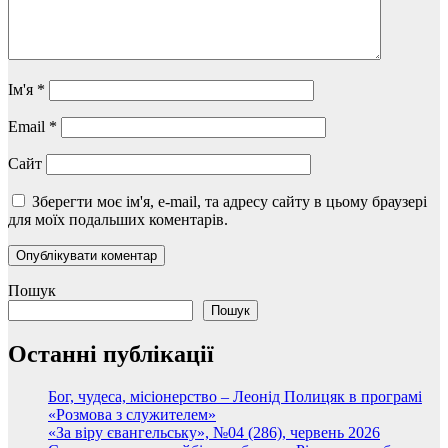
Ім'я
*
Email
*
Сайт
Зберегти моє ім'я, e-mail, та адресу сайту в цьому браузері
для моїх подальших коментарів.
Пошук
Пошук
Останні публікації
Бог, чудеса, місіонерство – Леонід Полицяк в програмі
«Розмова з служителем»
«За віру євангельську», №04 (286), червень 2026