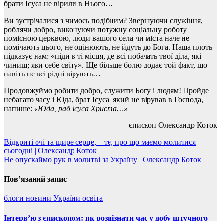
брати Ісуса не вірили в Нього…
Ви зустрічалися з чимось подібним? Звершуючи служіння,
роблячи добро, виконуючи потужну соціальну роботу
помісною церквою, люди вашого села чи міста наче не
помічають цього, не оцінюють, не йдуть до Бога. Наша плоть
підказує нам: «піди в ті місця, де всі побачать твої діла, які
чиниш; яви себе світу». Ще більше болю додає той факт, що
навіть не всі рідні вірують…
Продовжуймо робити добро, служити Богу і людям! Пройде
небагато часу і Юда, брат Ісуса, який не вірував в Господа,
напише:
«Юда, раб Ісуса Христа…»
єпископ Олександр Коток
Навігація
Відкриті очі та щире серце, – те, про що маємо молитися
сьогодні | Олександр Коток
записів
Не опускаймо рук в молитві за Україну | Олександр Коток
Пов’язаний запис
блоги
новини України
освіта
Інтерв’ю з єпископом: як розпізнати час у добу штучного