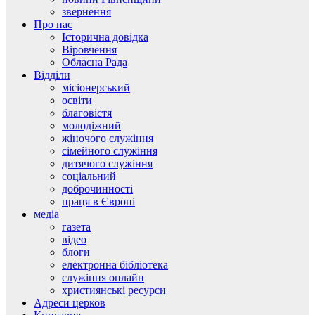
звернення
Про нас
Історична довідка
Віровчення
Обласна Рада
Відділи
місіонерський
освіти
благовістя
молодіжний
жіночого служіння
сімейного служіння
дитячого служіння
соціальний
доброчинності
праця в Європі
медіа
газета
відео
блоги
електронна бібліотека
служіння онлайн
християнські ресурси
Адреси церков