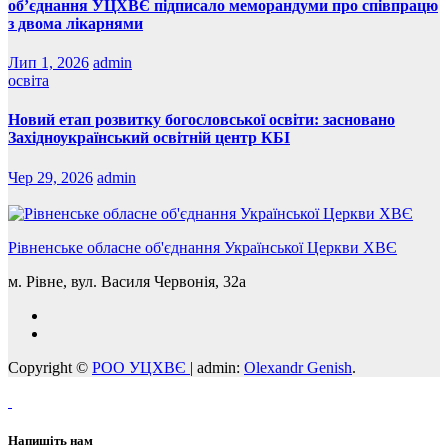
об’єднання УЦХВЄ підписало меморандуми про співпрацю
з двома лікарнями
Лип 1, 2026
admin
освіта
Новий етап розвитку богословської освіти: засновано
Західноукраїнський освітній центр КБІ
Чер 29, 2026
admin
Рівненське обласне об'єднання Української Церкви ХВЄ
м. Рівне, вул. Василя Червонія, 32а
Copyright ©
РОО УЦХВЄ
|
admin:
Olexandr Genish
.
Напишіть нам