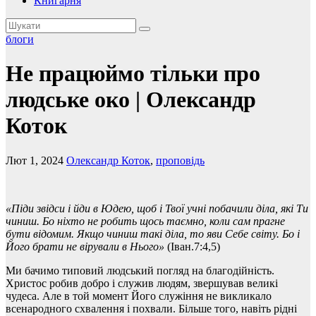
Книгарня
блоги
Не працюймо тільки про
людське око | Олександр
Коток
Лют 1, 2024
Олександр Коток
,
проповідь
«Піди звідси і йди в Юдею, щоб і Твої учні побачили діла, які Ти
чиниш. Бо ніхто не робить щось таємно, коли сам прагне
бути відомим. Якщо чиниш такі діла, то яви Себе світу. Бо і
Його брати не вірували в Нього»
(Iван.7:4,5)
Ми бачимо типовий людський погляд на благодійність.
Христос робив добро і служив людям, звершував великі
чудеса. Але в той момент Його служіння не викликало
всенародного схвалення і похвали. Більше того, навіть рідні