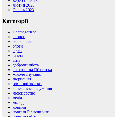
Березень 2023
Лютий 2023
Січень 2023
Категорії
Uncategorized
анонси
благовістя
блоги
відео
газета
діти
доброчинність
електронна бібліотека
жіноче служіння
звернення
зовнішні зв'язки
капеланське служіння
місіонерство
медіа
молодь
новини
новини Рівненщини
новини світу