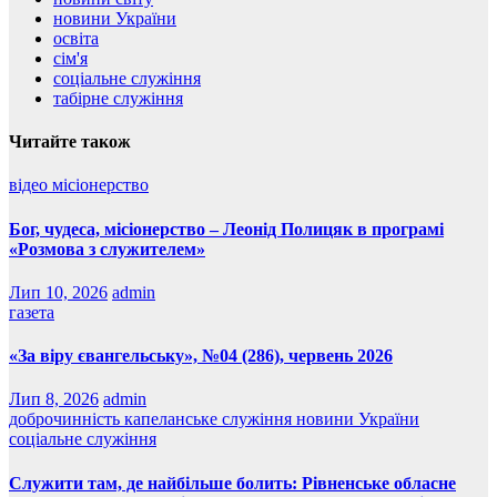
новини України
освіта
сім'я
соціальне служіння
табірне служіння
Читайте також
відео
місіонерство
Бог, чудеса, місіонерство – Леонід Полицяк в програмі
«Розмова з служителем»
Лип 10, 2026
admin
газета
«За віру євангельську», №04 (286), червень 2026
Лип 8, 2026
admin
доброчинність
капеланське служіння
новини України
соціальне служіння
Служити там, де найбільше болить: Рівненське обласне