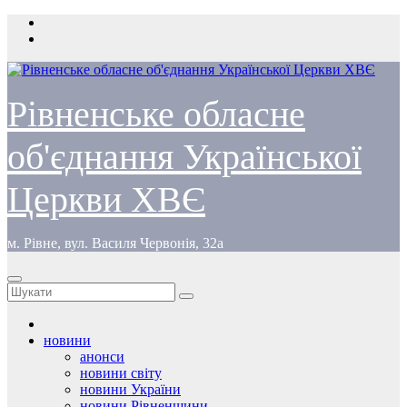
Перейти
до
вмісту
Рівненське обласне
об'єднання Української
Церкви ХВЄ
м. Рівне, вул. Василя Червонія, 32а
новини
анонси
новини світу
новини України
новини Рівненщини