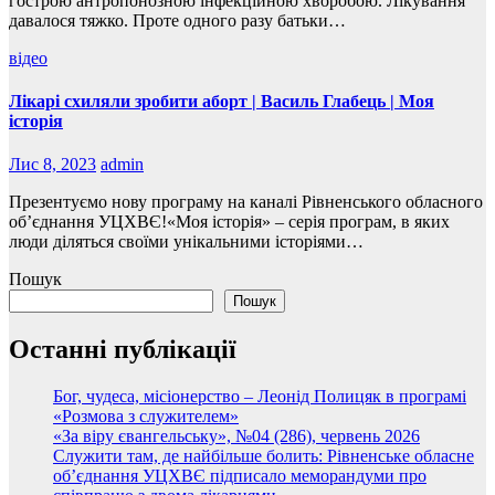
гострою антропонозною інфекційною хворобою. Лікування
давалося тяжко. Проте одного разу батьки…
відео
Лікарі схиляли зробити аборт | Василь Глабець | Моя
історія
Лис 8, 2023
admin
Презентуємо нову програму на каналі Рівненського обласного
об’єднання УЦХВЄ!«Моя історія» – серія програм, в яких
люди діляться своїми унікальними історіями…
Пошук
Пошук
Останні публікації
Бог, чудеса, місіонерство – Леонід Полицяк в програмі
«Розмова з служителем»
«За віру євангельську», №04 (286), червень 2026
Служити там, де найбільше болить: Рівненське обласне
об’єднання УЦХВЄ підписало меморандуми про