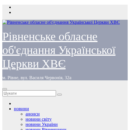
Перейти
до
вмісту
Рівненське обласне
об'єднання Української
Церкви ХВЄ
м. Рівне, вул. Василя Червонія, 32а
новини
анонси
новини світу
новини України
новини Рівненщини