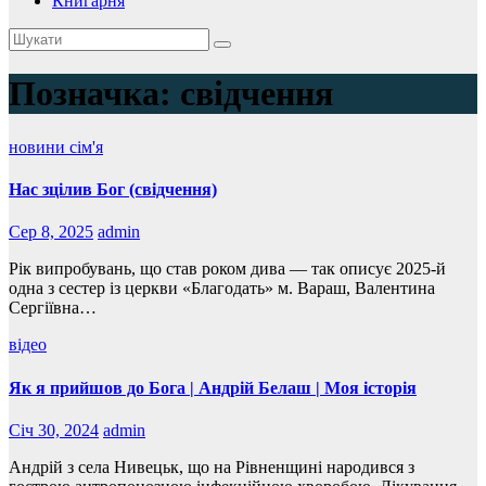
Книгарня
Позначка:
свідчення
новини
сім'я
Нас зцілив Бог (свідчення)
Сер 8, 2025
admin
Рік випробувань, що став роком дива — так описує 2025-й
одна з сестер із церкви «Благодать» м. Вараш, Валентина
Сергіївна…
відео
Як я прийшов до Бога | Андрій Белаш | Моя історія
Січ 30, 2024
admin
Андрій з села Нивецьк, що на Рівненщині народився з