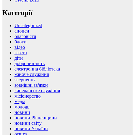
Категорії
Uncategorized
анонси
благовістя
блоги
відео
газета
діти
доброчинність
електронна бібліотека
жіноче служіння
звернення
зовнішні зв'язки
капеланське служіння
місіонерство
медіа
молодь
новини
новини Рівненщини
новини світу
новини України
освіта