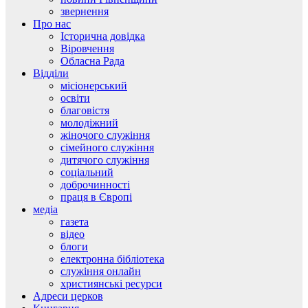
звернення
Про нас
Історична довідка
Віровчення
Обласна Рада
Відділи
місіонерський
освіти
благовістя
молодіжний
жіночого служіння
сімейного служіння
дитячого служіння
соціальний
доброчинності
праця в Європі
медіа
газета
відео
блоги
електронна бібліотека
служіння онлайн
християнські ресурси
Адреси церков