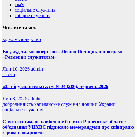
сім'я
соціальне служіння
табірне служіння
Читайте також
відео
місіонерство
Бог, чудеса, місіонерство – Леонід Полицяк в програмі
«Розмова з служителем»
Лип 10, 2026
admin
газета
«За віру євангельську», №04 (286), червень 2026
Лип 8, 2026
admin
доброчинність
капеланське служіння
новини України
соціальне служіння
Служити там, де найбільше болить: Рівненське обласне
об’єднання УЦХВЄ підписало меморандуми про співпрацю
з двома лікарнями