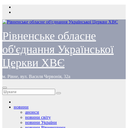
Перейти
до
вмісту
Рівненське обласне
об'єднання Української
Церкви ХВЄ
м. Рівне, вул. Василя Червонія, 32а
новини
анонси
новини світу
новини України
новини Рівненщини