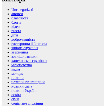
Uncategorized
анонси
благовістя
блоги
відео
газета
діти
доброчинність
електронна бібліотека
жіноче служіння
звернення
зовнішні зв'язки
капеланське служіння
місіонерство
медіа
молодь
новини
новини Рівненщини
новини світу
новини України
освіта
сім'я
соціальне служіння