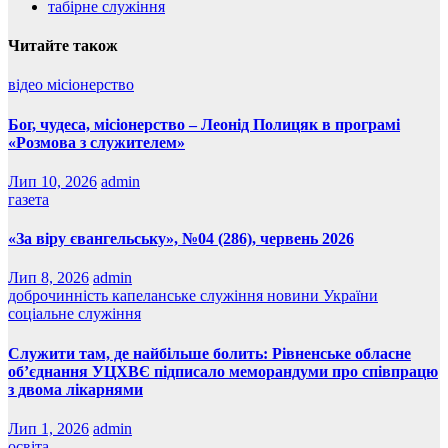
табірне служіння
Читайте також
відео
місіонерство
Бог, чудеса, місіонерство – Леонід Полицяк в програмі
«Розмова з служителем»
Лип 10, 2026
admin
газета
«За віру євангельську», №04 (286), червень 2026
Лип 8, 2026
admin
доброчинність
капеланське служіння
новини України
соціальне служіння
Служити там, де найбільше болить: Рівненське обласне
об’єднання УЦХВЄ підписало меморандуми про співпрацю
з двома лікарнями
Лип 1, 2026
admin
освіта