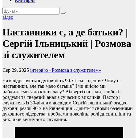
Книгарня
відео
Наставники є, а де батьки? |
Сергій Ільницький | Розмова
зі служителем
Сер 29, 2025
інтерв'ю «Розмова з служителем»
Чим відрізняється духовність 90-х і сьогодення? Чому є
наставники, але так мало батьків? І чи дійсно ми
наближаємося до кінця часу? Відверті спогади, глибокі
роздуми та тверезий аналіз сучасних викликів. Пастор і
служитель із 30-річним досвідом Сергій Ільницький згадує
духовні реалії 90-х на Рівненщині, ділиться своїми баченнями
духовного лідерства, проблеми поколінь, ролі дисципліни та
викликів музичного служіння.