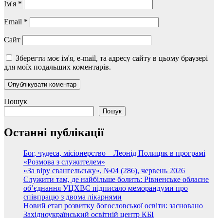
Ім'я
*
Email
*
Сайт
Зберегти моє ім'я, e-mail, та адресу сайту в цьому браузері
для моїх подальших коментарів.
Пошук
Пошук
Останні публікації
Бог, чудеса, місіонерство – Леонід Полицяк в програмі
«Розмова з служителем»
«За віру євангельську», №04 (286), червень 2026
Служити там, де найбільше болить: Рівненське обласне
об’єднання УЦХВЄ підписало меморандуми про
співпрацю з двома лікарнями
Новий етап розвитку богословської освіти: засновано
Західноукраїнський освітній центр КБІ