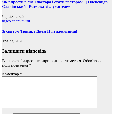
Як вирости в сім’ї пастора і стати пастором? | Олександр
Славінський | Розмова зі служителем
Чер 23, 2026
відео
звернення
Зі святом Трійці, з Днем П’ятидесятниці!
Тра 23, 2026
Залишити відповідь
Ваша e-mail адреса не оприлюднюватиметься.
Обов’язкові
поля позначені
*
Коментар
*