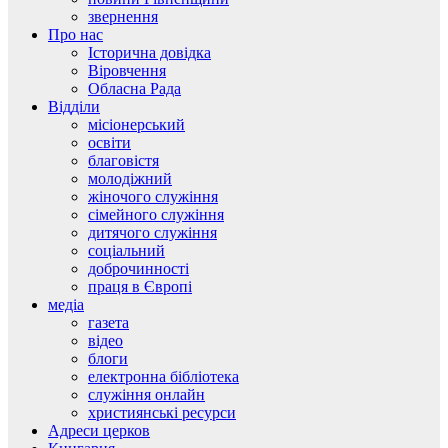
звернення
Про нас
Історична довідка
Віровчення
Обласна Рада
Відділи
місіонерський
освіти
благовістя
молодіжний
жіночого служіння
сімейного служіння
дитячого служіння
соціальний
доброчинності
праця в Європі
медіа
газета
відео
блоги
електронна бібліотека
служіння онлайн
християнські ресурси
Адреси церков