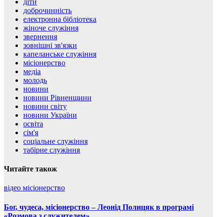
діти
доброчинність
електронна бібліотека
жіноче служіння
звернення
зовнішні зв'язки
капеланське служіння
місіонерство
медіа
молодь
новини
новини Рівненщини
новини світу
новини України
освіта
сім'я
соціальне служіння
табірне служіння
Читайте також
відео
місіонерство
Бог, чудеса, місіонерство – Леонід Полицяк в програмі
«Розмова з служителем»