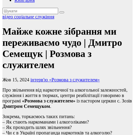
Книгарня
відео
соціальне служіння
Майже кожне зібрання ми
переживаємо чудо | Дмитро
Семещук | Розмова з
служителем
Жов 15, 2024
інтерв'ю «Розмова з служителем»
Про звільнення від наркотичної та алкогольної залежностей,
служіння і життя в тюрмах, центри реабілітації говоримо в
програмі
«Розмова з служителем»
із пастором церкви с. Зозів
Дмитром Семещуком
.
Зокрема, торкаємось таких питань:
– Як стають наркоманами і алкоголіками?
– Як проходить шлях звільнення?
– Чи є в Україні пропаганда наркотиків та алкоголю?