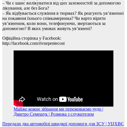
– Чи є шанс вилікуватися від цих залежностей за допомогою
лікування, але без Бога?
– Як відбувається служіння в тюрмах? Як реагують ув’язненні
на покаяння їхнього співкамерника? Чи варто вірити
ув’язненим, коли вони, телефонуючи, звертаються за
допомогою? В яких умовах живуть ув’язнені?
Офіційна сторінка у Facebook:
http://facebook.com/rivnepentecost
Майже кожне зібрання ми переживаємо чудо |
Дмитро Семещук | Розмова з служителем
Навігація
Передали два автомобілі швидкої допомоги для ЗСУ | УЦХВЄ