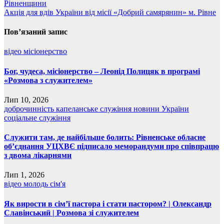
Рівненщини
записів
Акція для вдів України від місії «Добрий самярянин» м. Рівне
Пов’язаний запис
відео
місіонерство
Бог, чудеса, місіонерство – Леонід Полицяк в програмі
«Розмова з служителем»
Лип 10, 2026
доброчинність
капеланське служіння
новини України
соціальне служіння
Служити там, де найбільше болить: Рівненське обласне
об’єднання УЦХВЄ підписало меморандуми про співпрацю
з двома лікарнями
Лип 1, 2026
відео
молодь
сім'я
Як вирости в сім’ї пастора і стати пастором? | Олександр
Славінський | Розмова зі служителем