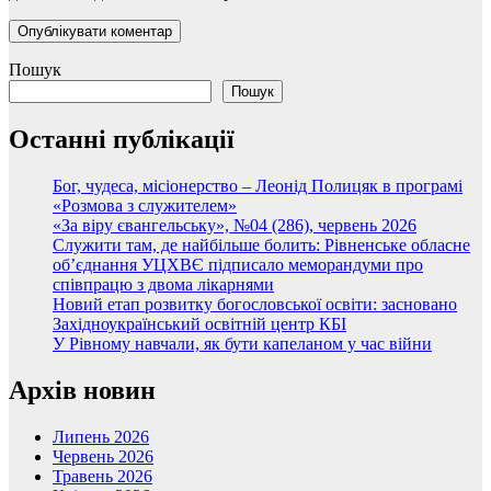
Пошук
Пошук
Останні публікації
Бог, чудеса, місіонерство – Леонід Полицяк в програмі
«Розмова з служителем»
«За віру євангельську», №04 (286), червень 2026
Служити там, де найбільше болить: Рівненське обласне
об’єднання УЦХВЄ підписало меморандуми про
співпрацю з двома лікарнями
Новий етап розвитку богословської освіти: засновано
Західноукраїнський освітній центр КБІ
У Рівному навчали, як бути капеланом у час війни
Архів новин
Липень 2026
Червень 2026
Травень 2026