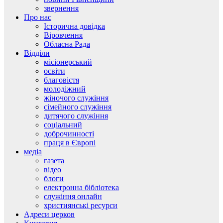
звернення
Про нас
Історична довідка
Віровчення
Обласна Рада
Відділи
місіонерський
освіти
благовістя
молодіжний
жіночого служіння
сімейного служіння
дитячого служіння
соціальний
доброчинності
праця в Європі
медіа
газета
відео
блоги
електронна бібліотека
служіння онлайн
християнські ресурси
Адреси церков