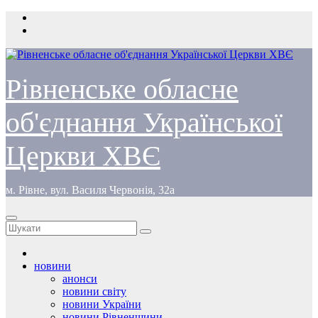
Перейти
до
вмісту
Рівненське обласне
об'єднання Української
Церкви ХВЄ
м. Рівне, вул. Василя Червонія, 32а
новини
анонси
новини світу
новини України
новини Рівненщини