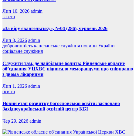
Лип 10, 2026
admin
газета
«За віру євангельську», №04 (286), червень 2026
Лип 8, 2026
admin
доброчинність
капеланське служіння
новини України
соціальне служіння
Служити там, де найбільше болить: Рівненське обласне
об’єднання УЦХВЄ підписало меморандуми про співпрацю
з двома лікарнями
Лип 1, 2026
admin
освіта
Новий етап розвитку богословської освіти: засновано
Західноукраїнський освітній центр КБІ
Чер 29, 2026
admin