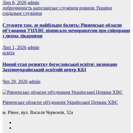
Лип 8, 2026
admin
доброчинність
капеланське служіння
новини України
соціальне служіння
Служити там, де найбільше болить: Рівненське обласне
об’єднання УЦХВЄ підписало меморандуми про співпрацю
з двома лікарнями
Лип 1, 2026
admin
освіта
Новий етап розвитку богословської освіти: засновано
Західноукраїнський освітній центр КБІ
Чер 29, 2026
admin
Рівненське обласне об'єднання Української Церкви ХВЄ
м. Рівне, вул. Василя Червонія, 32а