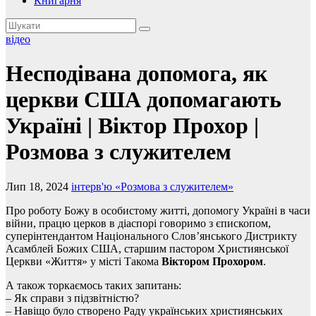
Книгарня
відео
Несподівана допомога, як
церкви США допомагають
Україні | Віктор Прохор |
Розмова з служителем
Лип 18, 2024
інтерв'ю «Розмова з служителем»
Про роботу Божу в особистому житті, допомогу Україні в часи
війни, працю церков в діаспорі говоримо з єпископом,
суперінтендантом Національного Слов’янського Дистрикту
Асамблей Божих США, старшим пастором Християнської
Церкви «Життя» у місті Такома
Віктором Прохором
.
А також торкаємось таких запитань:
– Як справи з підзвітністю?
– Навіщо було створено Раду українських християнських