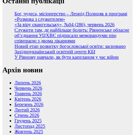
Останні публікації
Бог, чудеса, місіонерство – Леонід Полицяк в програмі
«Розмова з служителем»
«За віру євангельську», №04 (286), червень 2026
Служити там, де найбільше болить: Рівненське обласне
об’єднання УЦХВЄ підписало меморандуми про
співпрацю з двома лікарнями
Новий етап розвитку богословської освіти: засновано
Західноукраїнський освітній центр КБІ
У Рівному навчали, як бути капеланом у час війни
Архів новин
Липень 2026
Червень 2026
Травень 2026
Квітень 2026
Березень 2026
Лютий 2026
Січень 2026
Грудень 2025
Листопад 2025
Жовтень 2025