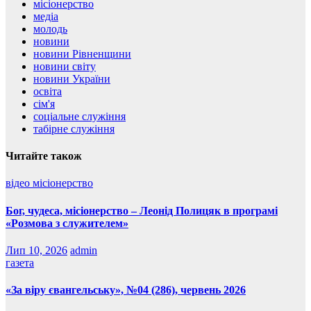
місіонерство
медіа
молодь
новини
новини Рівненщини
новини світу
новини України
освіта
сім'я
соціальне служіння
табірне служіння
Читайте також
відео
місіонерство
Бог, чудеса, місіонерство – Леонід Полицяк в програмі
«Розмова з служителем»
Лип 10, 2026
admin
газета
«За віру євангельську», №04 (286), червень 2026