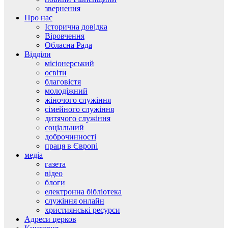
звернення
Про нас
Історична довідка
Віровчення
Обласна Рада
Відділи
місіонерський
освіти
благовістя
молодіжний
жіночого служіння
сімейного служіння
дитячого служіння
соціальний
доброчинності
праця в Європі
медіа
газета
відео
блоги
електронна бібліотека
служіння онлайн
християнські ресурси
Адреси церков