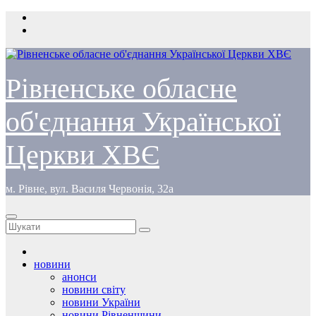
Перейти
до
вмісту
Рівненське обласне
об'єднання Української
Церкви ХВЄ
м. Рівне, вул. Василя Червонія, 32а
новини
анонси
новини світу
новини України
новини Рівненщини