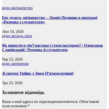
відео
місіонерство
Бог, чудеса, місіонерство – Леонід Полицяк в програмі
«Розмова з служителем»
Лип 10, 2026
відео
молодь
сім'я
Як вирости в сім’ї пастора і стати пастором? | Олександр
Славінський | Розмова зі служителем
Чер 23, 2026
відео
звернення
Зі святом Трійці, з Днем П’ятидесятниці!
Тра 23, 2026
Залишити відповідь
Ваша e-mail адреса не оприлюднюватиметься.
Обов’язкові
поля позначені
*