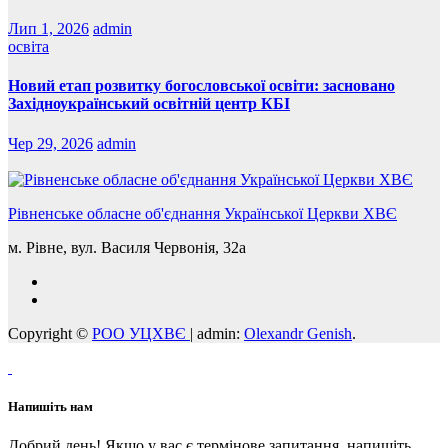
Лип 1, 2026
admin
освіта
Новий етап розвитку богословської освіти: засновано
Західноукраїнський освітній центр КБІ
Чер 29, 2026
admin
Рівненське обласне об'єднання Української Церкви ХВЄ
м. Рівне, вул. Василя Червонія, 32а
Copyright ©
РОО УЦХВЄ
|
admin:
Olexandr Genish
.
Напишіть нам
Добрий день! Якщо у вас є термінове запитання, напишіть