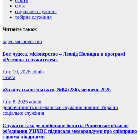
освіта
сім'я
соціальне служіння
табірне служіння
Читайте також
відео
місіонерство
Бог, чудеса, місіонерство – Леонід Полицяк в програмі
«Розмова з служителем»
Лип 10, 2026
admin
газета
«За віру євангельську», №04 (286), червень 2026
Лип 8, 2026
admin
доброчинність
капеланське служіння
новини України
соціальне служіння
Служити там, де найбільше болить: Рівненське обласне
об’єднання УЦХВЄ підписало меморандуми про співпрацю
з двома лікарнями