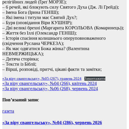
релігійних людей (Ґреґ МОРЗЕ);
– 6 речей, які блокують силу Святого Духа (Дж. Лі Грейді);
– Імена Бога (Ірина ГЕНІШ);
– Які імена і титули має Святий Дух?;
– Буря (оповідання Віри КУШНІР);
– Дві великі брехні (Маргарита КОРОЛЬОВА (Комаринець));
– Життя без Іллі (Олександр ГЕНІШ);
– Історія спасіння колишнього оперуповноваженого
(свідчення Руслана ЧЕРКЕЗА);
– Як має одягатися Божа жінка? (Валентина
НЕВМЕРЖИЦЬКА);
– Дитяча сторінка;
– Тексти із Біблії;
– Вірші, розповіді, притчі, цікаві факти та замітки;
«За віру євангельську», №05 (267), травень 2024
Завантажити
Навігація
«За віру євангельську», №04 (266), квітень 2024
«За віру євангельську», №06 (268), червень 2024
записів
Пов’язаний запис
газета
«За віру євангельську», №04 (286), червень 2026