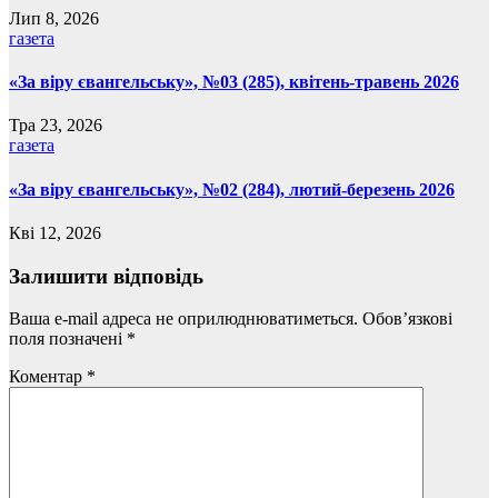
Лип 8, 2026
газета
«За віру євангельську», №03 (285), квітень-травень 2026
Тра 23, 2026
газета
«За віру євангельську», №02 (284), лютий-березень 2026
Кві 12, 2026
Залишити відповідь
Ваша e-mail адреса не оприлюднюватиметься.
Обов’язкові
поля позначені
*
Коментар
*