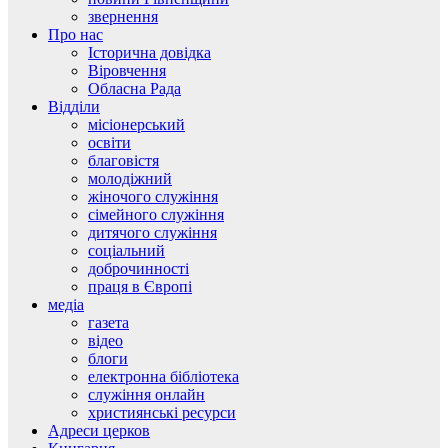
звернення
Про нас
Історична довідка
Віровчення
Обласна Рада
Відділи
місіонерський
освіти
благовістя
молодіжний
жіночого служіння
сімейного служіння
дитячого служіння
соціальний
доброчинності
праця в Європі
медіа
газета
відео
блоги
електронна бібліотека
служіння онлайн
християнські ресурси
Адреси церков