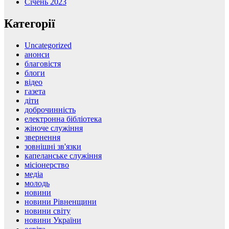
Січень 2023
Категорії
Uncategorized
анонси
благовістя
блоги
відео
газета
діти
доброчинність
електронна бібліотека
жіноче служіння
звернення
зовнішні зв'язки
капеланське служіння
місіонерство
медіа
молодь
новини
новини Рівненщини
новини світу
новини України