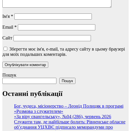
Ім'я
*
Email
*
Сайт
Зберегти моє ім'я, e-mail, та адресу сайту в цьому браузері
для моїх подальших коментарів.
Пошук
Пошук
Останні публікації
Бог, чудеса, місіонерство – Леонід Полицяк в програмі
«Розмова з служителем»
«За віру євангельську», №04 (286), червень 2026
Служити там, де найбільше болить: Рівненське обласне
об’єднання УЦХВЄ підписало меморандуми про