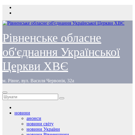
Перейти
до
вмісту
Рівненське обласне
об'єднання Української
Церкви ХВЄ
м. Рівне, вул. Василя Червонія, 32а
новини
анонси
новини світу
новини України
новини Рівненщини