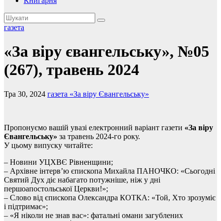
Книгарня
газета
«За віру євангельську», №05
(267), травень 2024
Тра 30, 2024
газета «За віру Євангельську»
Пропонуємо вашій увазі електронний варіант газети
«За віру
Євангельську»
за травень 2024-го року.
У цьому випуску читайте:
– Новини УЦХВЄ Рівненщини;
– Архівне інтерв’ю єпископа Михайла ПАНОЧКО: «Сьогодні
Святий Дух діє набагато потужніше, ніж у дні
першоапостольської Церкви!»;
– Слово від єпископа Олександра КОТКА: «Той, Хто зрозуміє
і підтримає»;
– «Я ніколи не знав вас»: фатальні омани загублених