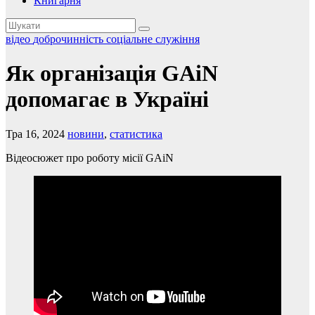
Книгарня
відео
доброчинність
соціальне служіння
Як організація GAiN
допомагає в Україні
Тра 16, 2024
новини
,
статистика
Відеосюжет про роботу місії GAiN