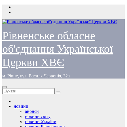
Перейти
до
вмісту
Рівненське обласне
об'єднання Української
Церкви ХВЄ
м. Рівне, вул. Василя Червонія, 32а
новини
анонси
новини світу
новини України
новини Рівненщини