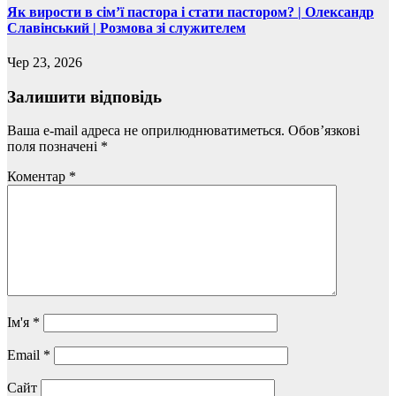
Як вирости в сім’ї пастора і стати пастором? | Олександр
Славінський | Розмова зі служителем
Чер 23, 2026
Залишити відповідь
Ваша e-mail адреса не оприлюднюватиметься.
Обов’язкові
поля позначені
*
Коментар
*
Ім'я
*
Email
*
Сайт