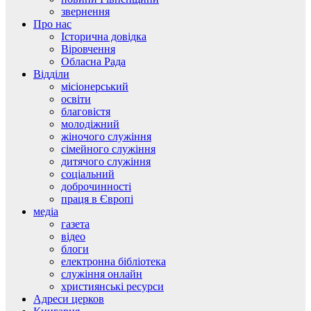
звернення
Про нас
Історична довідка
Віровчення
Обласна Рада
Відділи
місіонерський
освіти
благовістя
молодіжний
жіночого служіння
сімейного служіння
дитячого служіння
соціальний
доброчинності
праця в Європі
медіа
газета
відео
блоги
електронна бібліотека
служіння онлайн
християнські ресурси
Адреси церков