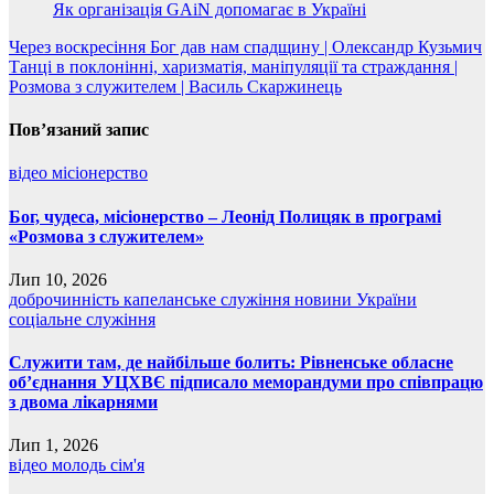
Як організація GAiN допомагає в Україні
Навігація
Через воскресіння Бог дав нам спадщину | Олександр Кузьмич
Танці в поклонінні, харизматія, маніпуляції та страждання |
записів
Розмова з служителем | Василь Скаржинець
Пов’язаний запис
відео
місіонерство
Бог, чудеса, місіонерство – Леонід Полицяк в програмі
«Розмова з служителем»
Лип 10, 2026
доброчинність
капеланське служіння
новини України
соціальне служіння
Служити там, де найбільше болить: Рівненське обласне
об’єднання УЦХВЄ підписало меморандуми про співпрацю
з двома лікарнями
Лип 1, 2026
відео
молодь
сім'я