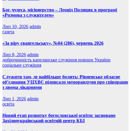
Бог, чудеса, місіонерство – Леонід Полицяк в програмі
«Розмова з служителем»
Лип 10, 2026
admin
газета
«За віру євангельську», №04 (286), червень 2026
Лип 8, 2026
admin
доброчинність
капеланське служіння
новини України
соціальне служіння
Служити там, де найбільше болить: Рівненське обласне
об’єднання УЦХВЄ підписало меморандуми про співпрацю
з двома лікарнями
Лип 1, 2026
admin
освіта
Новий етап розвитку богословської освіти: засновано
Західноукраїнський освітній центр КБІ