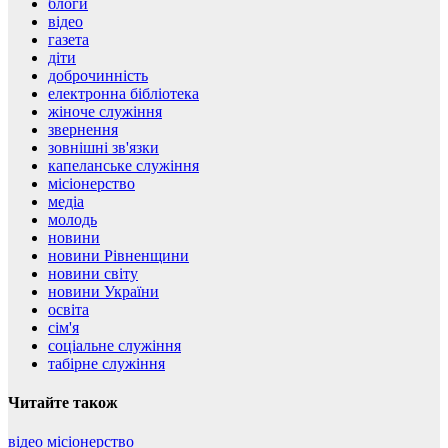
блоги
відео
газета
діти
доброчинність
електронна бібліотека
жіноче служіння
звернення
зовнішні зв'язки
капеланське служіння
місіонерство
медіа
молодь
новини
новини Рівненщини
новини світу
новини України
освіта
сім'я
соціальне служіння
табірне служіння
Читайте також
відео
місіонерство