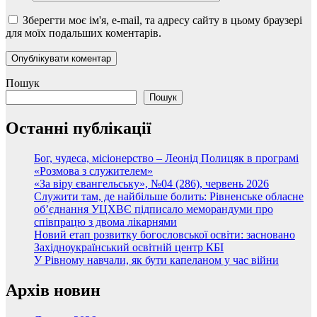
Зберегти моє ім'я, e-mail, та адресу сайту в цьому браузері
для моїх подальших коментарів.
Пошук
Пошук
Останні публікації
Бог, чудеса, місіонерство – Леонід Полицяк в програмі
«Розмова з служителем»
«За віру євангельську», №04 (286), червень 2026
Служити там, де найбільше болить: Рівненське обласне
об’єднання УЦХВЄ підписало меморандуми про
співпрацю з двома лікарнями
Новий етап розвитку богословської освіти: засновано
Західноукраїнський освітній центр КБІ
У Рівному навчали, як бути капеланом у час війни
Архів новин