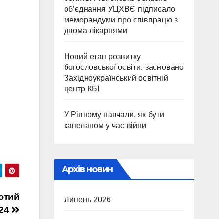
об’єднання УЦХВЄ підписало
меморандуми про співпрацю з
двома лікарнями
Новий етап розвитку
богословської освіти: засновано
Західноукраїнський освітній
центр КБІ
У Рівному навчали, як бути
капеланом у час війни
Архів новин
лютий
Липень 2026
24