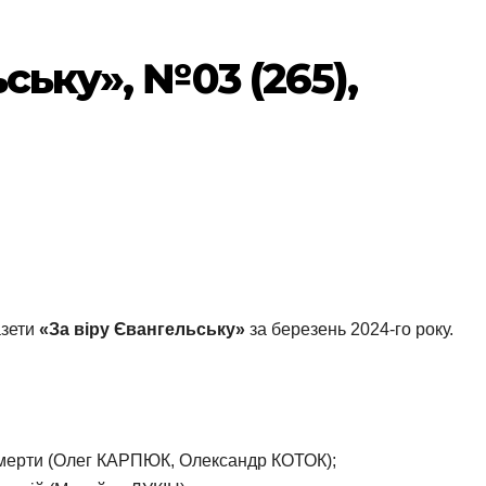
ьську», №03 (265),
азети
«За віру Євангельську»
за березень 2024-го року.
омерти (Олег КАРПЮК, Олександр КОТОК);