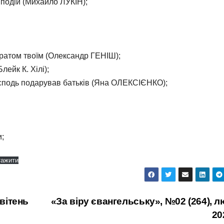
подій (Михайло ЛУКІН);
братом твоїм (Олександр ГЕНІШ);
лейк К. Хілі);
Господь подарував батьків (Яна ОЛЕКСІЄНКО);
и;
тажити
квітень
«За віру євангельську», №02 (264), 
20