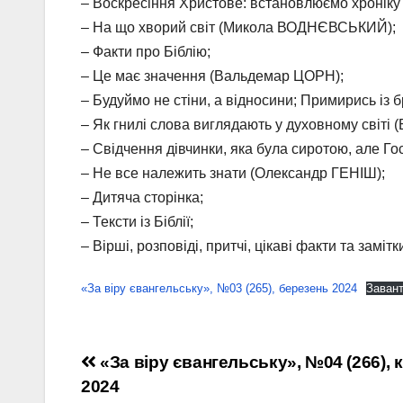
– Воскресіння Христове: встановлюємо хроніку 
– На що хворий світ (Микола ВОДНЄВСЬКИЙ);
– Факти про Біблію;
– Це має значення (Вальдемар ЦОРН);
– Будуймо не стіни, а відносини; Примирись із 
– Як гнилі слова виглядають у духовному світі (Б
– Свідчення дівчинки, яка була сиротою, але 
– Не все належить знати (Олександр ГЕНІШ);
– Дитяча сторінка;
– Тексти із Біблії;
– Вірші, розповіді, притчі, цікаві факти та замітк
«За віру євангельську», №03 (265), березень 2024
Заван
Навігація
«За віру євангельську», №04 (266), 
2024