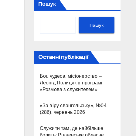
Пошук
Пошук
Останні публікації
Бог, чудеса, місіонерство –
Леонід Полицяк в програмі
«Розмова з служителем»
«За віру євангельську», №04
(286), червень 2026
Служити там, де найбільше
болить: Рівненське обласне