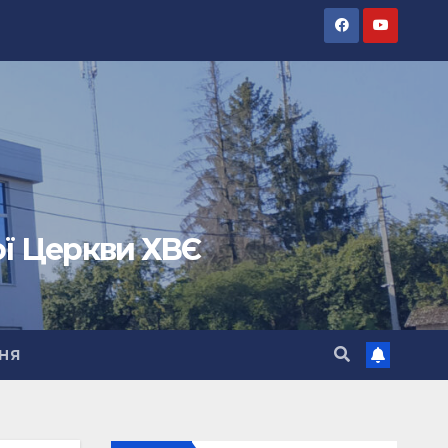
ої Церкви ХВЄ
НЯ