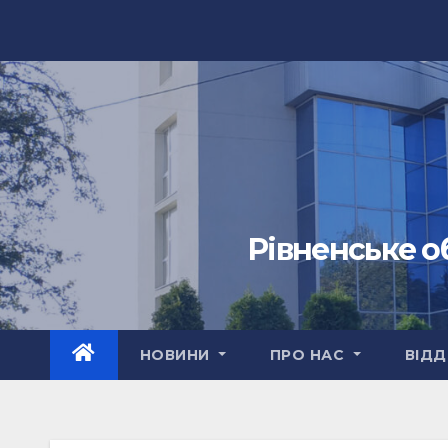
Перейти
до
вмісту
Рівненське о
НОВИНИ
ПРО НАС
ВІДД