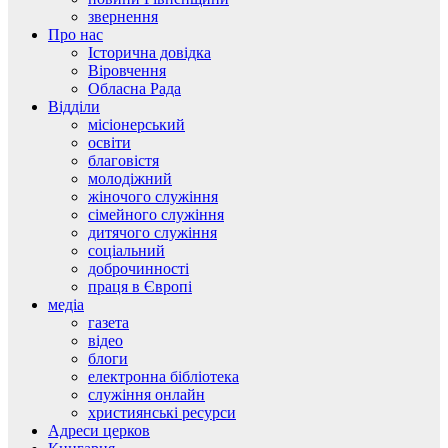
звернення
Про нас
Історична довідка
Віровчення
Обласна Рада
Відділи
місіонерський
освіти
благовістя
молодіжний
жіночого служіння
сімейного служіння
дитячого служіння
соціальний
доброчинності
праця в Європі
медіа
газета
відео
блоги
електронна бібліотека
служіння онлайн
християнські ресурси
Адреси церков