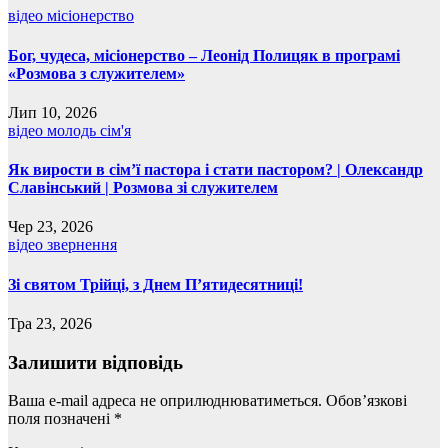
відео
місіонерство
Бог, чудеса, місіонерство – Леонід Полицяк в програмі
«Розмова з служителем»
Лип 10, 2026
відео
молодь
сім'я
Як вирости в сім’ї пастора і стати пастором? | Олександр
Славінський | Розмова зі служителем
Чер 23, 2026
відео
звернення
Зі святом Трійці, з Днем П’ятидесятниці!
Тра 23, 2026
Залишити відповідь
Ваша e-mail адреса не оприлюднюватиметься.
Обов’язкові
поля позначені
*