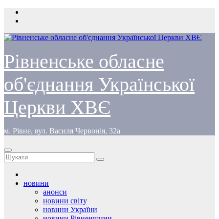
Перейти
до
вмісту
Рівненське обласне
об'єднання Української
Церкви ХВЄ
м. Рівне, вул. Василя Червонія, 32а
новини
анонси
новини світу
новини України
новини Рівненщини