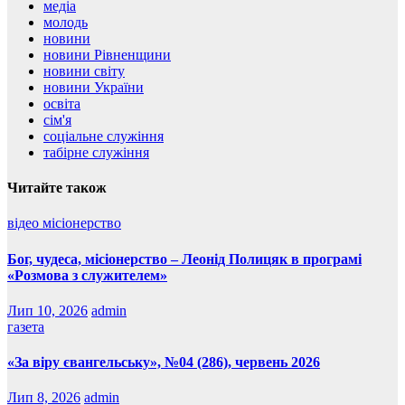
медіа
молодь
новини
новини Рівненщини
новини світу
новини України
освіта
сім'я
соціальне служіння
табірне служіння
Читайте також
відео
місіонерство
Бог, чудеса, місіонерство – Леонід Полицяк в програмі
«Розмова з служителем»
Лип 10, 2026
admin
газета
«За віру євангельську», №04 (286), червень 2026
Лип 8, 2026
admin