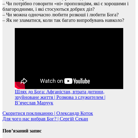
– Чи потрібно говорити «ні» пропозиціям, які є хорошими і
благородними, і які стосуються добрих діл?
– Чи можна одночасно любити розкоші і любити Бога?
– Як не зламатися, коли так багато випробувань навколо?
Шлях до Бога: Афганістан, втрата дитини,
зруйноване життя | Розмова з служителем |
В’ячеслав Марчук
Навігація
Скоритися покликанню | Олександр Коток
Для чого нас вибрав Бог? | Сергій Секан
записів
Пов’язаний запис