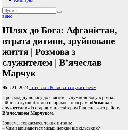
Книгарня
відео
Шлях до Бога: Афганістан,
втрата дитини, зруйноване
життя | Розмова з
служителем | В’ячеслав
Марчук
Жов 21, 2023
інтерв'ю «Розмова з служителем»
Про складну дорогу до спасіння, служіння Богу в розпал
війни та духовні теми говоримо в програмі
«Розмова з
служителем»
із старшим пресвітером Рівненського району
В’ячеславом Марчуком
.
Зокрема, торкаємось таких питань:
– Чим відрізняються міські церкви від сільських?