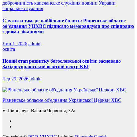
доброчинність
капеланське служіння
новини України
соціальне служіння
Служити там, де найбільше болить: Рівненське обласне
об’єднання УЦХВЄ підписало меморандуми про співпрацю
з двома лікарнями
Лип 1, 2026
admin
освіта
Новий етап розвитку богословської освіти: засновано
Західноукраїнський освітній центр КБІ
Чер 29, 2026
admin
Рівненське обласне об'єднання Української Церкви ХВЄ
м. Рівне, вул. Василя Червонія, 32а
Copyright ©
РОО УЦХВЄ
|
admin:
Olexandr Genish
.