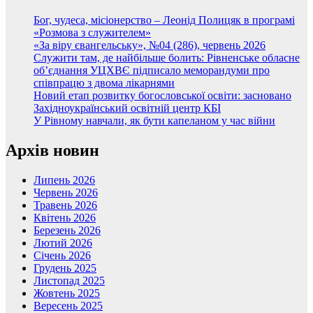
Бог, чудеса, місіонерство – Леонід Полицяк в програмі
«Розмова з служителем»
«За віру євангельську», №04 (286), червень 2026
Служити там, де найбільше болить: Рівненське обласне
об’єднання УЦХВЄ підписало меморандуми про
співпрацю з двома лікарнями
Новий етап розвитку богословської освіти: засновано
Західноукраїнський освітній центр КБІ
У Рівному навчали, як бути капеланом у час війни
Архів новин
Липень 2026
Червень 2026
Травень 2026
Квітень 2026
Березень 2026
Лютий 2026
Січень 2026
Грудень 2025
Листопад 2025
Жовтень 2025
Вересень 2025