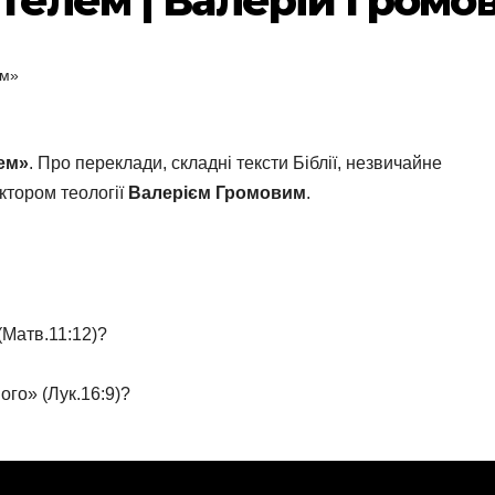
телем | Валерій Громо
ем»
ем»
. Про переклади, складні тексти Біблії, незвичайне
ктором теології
Валерієм Громовим
.
(Матв.11:12)?
ого» (Лук.16:9)?