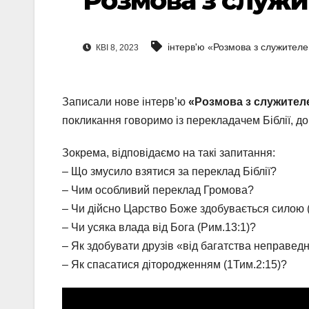
Розмова з служи
інтерв'ю «Розмова з служител
КВІ 8, 2023
Записали нове інтерв’ю
«Розмова з служител
покликання говоримо із перекладачем Біблії, до
Зокрема, відповідаємо на такі запитання:
– Що змусило взятися за переклад Біблії?
– Чим особливий переклад Громова?
– Чи дійсно Царство Боже здобувається силою 
– Чи усяка влада від Бога (Рим.13:1)?
– Як здобувати друзів «від багатства неправедн
– Як спасатися дітородженням (1Тим.2:15)?