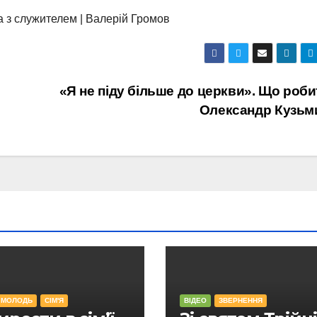
а з служителем | Валерій Громов
«Я не піду більше до церкви». Що роби
Олександр Кузь
МОЛОДЬ
СІМ'Я
ВІДЕО
ЗВЕРНЕННЯ