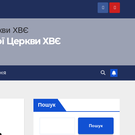
ої Церкви ХВЄ
НЯ
Пошук
Пошук