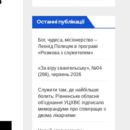
в
Останні публікації
Бог, чудеса, місіонерство –
Леонід Полицяк в програмі
«Розмова з служителем»
«За віру євангельську», №04
(286), червень 2026
Служити там, де найбільше
болить: Рівненське обласне
об’єднання УЦХВЄ підписало
меморандуми про співпрацю з
двома лікарнями