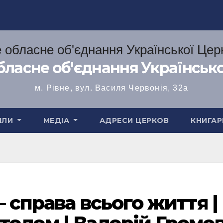
бласне об'єднання Українськ
м. Рівне, вул. Василя Червонія, 32а
ІЛИ
МЕДІА
АДРЕСИ ЦЕРКОВ
КНИГАР
– справа всього життя |