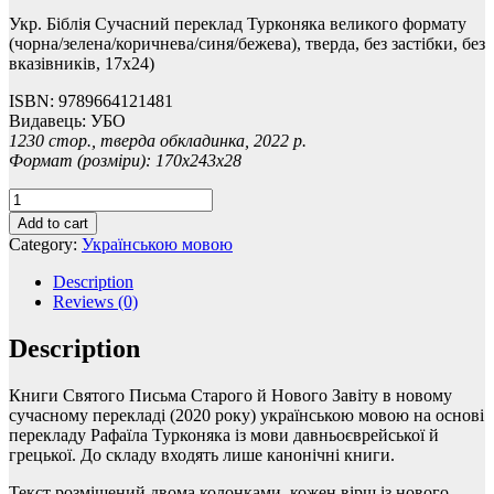
Укр. Біблія Сучасний переклад Турконяка великого формату
(чорна/зелена/коричнева/синя/бежева), тверда, без застібки, без
вказівників, 17х24)
ISBN: 9789664121481
Видавець: УБО
1230 стор., тверда обкладинка, 2022 р.
Формат (розміри): 170х243х28
Сучасний
переклад
Add to cart
Турконяка
Category:
Українською мовою
2020,
тверда
Description
палітурка,
Reviews (0)
великий
формат
Description
quantity
Книги Святого Письма Старого й Нового Завіту в новому
сучасному перекладі (2020 року) українською мовою на основі
перекладу Рафаїла Турконяка із мови давньоєврейської й
грецької. До складу входять лише канонічні книги.
Текст розміщений двома колонками, кожен вірш із нового