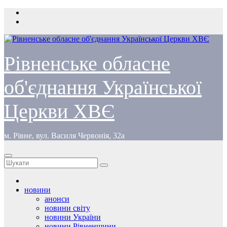
Перейти
до
вмісту
Рівненське обласне
об'єднання Української
Церкви ХВЄ
м. Рівне, вул. Василя Червонія, 32а
новини
анонси
новини світу
новини України
новини Рівненщини