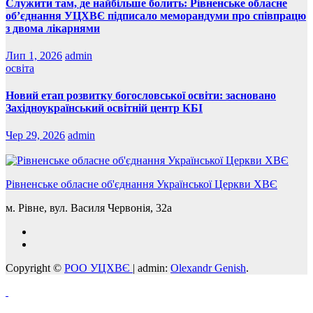
Служити там, де найбільше болить: Рівненське обласне
об’єднання УЦХВЄ підписало меморандуми про співпрацю
з двома лікарнями
Лип 1, 2026
admin
освіта
Новий етап розвитку богословської освіти: засновано
Західноукраїнський освітній центр КБІ
Чер 29, 2026
admin
Рівненське обласне об'єднання Української Церкви ХВЄ
м. Рівне, вул. Василя Червонія, 32а
Copyright ©
РОО УЦХВЄ
|
admin:
Olexandr Genish
.