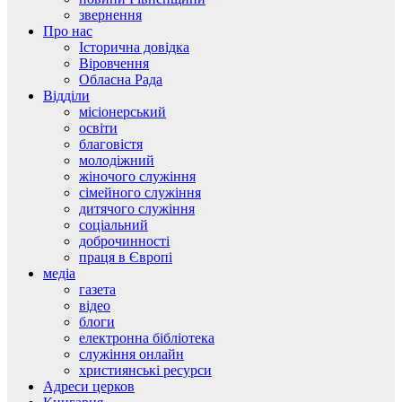
звернення
Про нас
Історична довідка
Віровчення
Обласна Рада
Відділи
місіонерський
освіти
благовістя
молодіжний
жіночого служіння
сімейного служіння
дитячого служіння
соціальний
доброчинності
праця в Європі
медіа
газета
відео
блоги
електронна бібліотека
служіння онлайн
християнські ресурси
Адреси церков