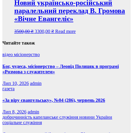
Новий українсько-російський
паралельний переклад В. Громова
«Вічне Евангеліє»
3500,00
₴
3300,00
₴
Read more
Читайте також
відео
місіонерство
Бог, чудеса, місіонерство – Леонід Полицяк в програмі
«Розмова з служителем»
Лип 10, 2026
admin
газета
«За віру євангельську», №04 (286), червень 2026
Лип 8, 2026
admin
доброчинність
капеланське служіння
новини України
соціальне служіння