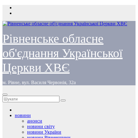
Перейти
до
вмісту
Рівненське обласне
об'єднання Української
Церкви ХВЄ
м. Рівне, вул. Василя Червонія, 32а
новини
анонси
новини світу
новини України
новини Рівненщини