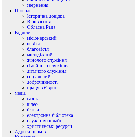
звернення
Про нас
Історична довідка
Віровчення
Обласна Рада
Відділи
місіонерський
освіти
благовістя
молодіжний
жіночого служіння
сімейного служіння
дитячого служіння
соціальний
доброчинності
праця в Європі
медіа
газета
відео
блоги
електронна бібліотека
служіння онлайн
християнські ресурси
Адреси церков