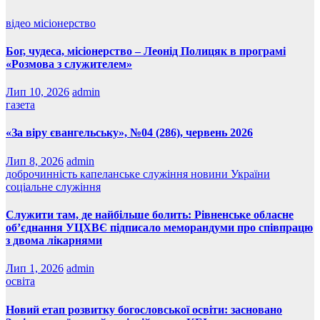
відео
місіонерство
Бог, чудеса, місіонерство – Леонід Полицяк в програмі
«Розмова з служителем»
Лип 10, 2026
admin
газета
«За віру євангельську», №04 (286), червень 2026
Лип 8, 2026
admin
доброчинність
капеланське служіння
новини України
соціальне служіння
Служити там, де найбільше болить: Рівненське обласне
об’єднання УЦХВЄ підписало меморандуми про співпрацю
з двома лікарнями
Лип 1, 2026
admin
освіта
Новий етап розвитку богословської освіти: засновано